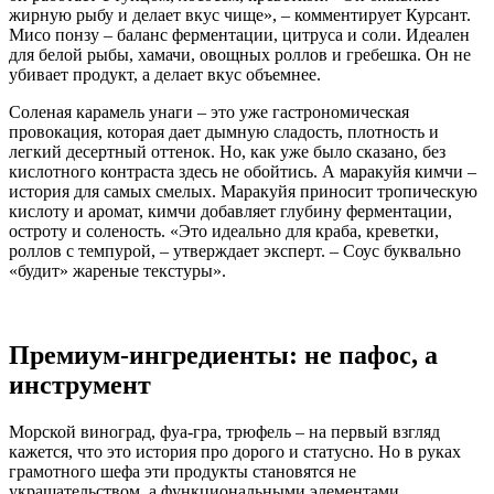
жирную рыбу и делает вкус чище», – комментирует Курсант.
Мисо понзу – баланс ферментации, цитруса и соли. Идеален
для белой рыбы, хамачи, овощных роллов и гребешка. Он не
убивает продукт, а делает вкус объемнее.
Соленая карамель унаги – это уже гастрономическая
провокация, которая дает дымную сладость, плотность и
легкий десертный оттенок. Но, как уже было сказано, без
кислотного контраста здесь не обойтись. А маракуйя кимчи –
история для самых смелых. Маракуйя приносит тропическую
кислоту и аромат, кимчи добавляет глубину ферментации,
остроту и соленость. «Это идеально для краба, креветки,
роллов с темпурой, – утверждает эксперт. – Соус буквально
«будит» жареные текстуры».
Премиум-ингредиенты: не пафос, а
инструмент
Морской виноград, фуа-гра, трюфель – на первый взгляд
кажется, что это история про дорого и статусно. Но в руках
грамотного шефа эти продукты становятся не
украшательством, а функциональными элементами,