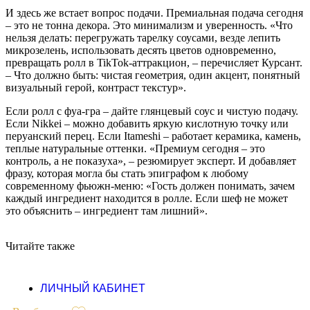
И здесь же встает вопрос подачи. Премиальная подача сегодня
– это не тонна декора. Это минимализм и уверенность. «Что
нельзя делать: перегружать тарелку соусами, везде лепить
микрозелень, использовать десять цветов одновременно,
превращать ролл в TikTok-аттракцион, – перечисляет Курсант.
– Что должно быть: чистая геометрия, один акцент, понятный
визуальный герой, контраст текстур».
Если ролл с фуа-гра – дайте глянцевый соус и чистую подачу.
Если Nikkei – можно добавить яркую кислотную точку или
перуанский перец. Если Itameshi – работает керамика, камень,
теплые натуральные оттенки. «Премиум сегодня – это
контроль, а не показуха», – резюмирует эксперт. И добавляет
фразу, которая могла бы стать эпиграфом к любому
современному фьюжн-меню: «Гость должен понимать, зачем
каждый ингредиент находится в ролле. Если шеф не может
это объяснить – ингредиент там лишний».
Читайте также
ЛИЧНЫЙ КАБИНЕТ