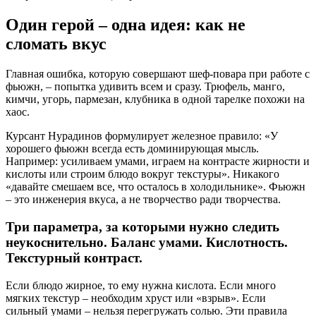
Один герой – одна идея: как не
сломать вкус
Главная ошибка, которую совершают шеф-повара при работе с
фьюжн, – попытка удивить всем и сразу. Трюфель, манго,
кимчи, угорь, пармезан, клубника в одной тарелке похожи на
хаос.
Курсант Нурадинов формулирует железное правило: «У
хорошего фьюжн всегда есть доминирующая мысль.
Например: усиливаем умами, играем на контрасте жирности и
кислоты или строим блюдо вокруг текстуры». Никакого
«давайте смешаем все, что осталось в холодильнике». Фьюжн
– это инженерия вкуса, а не творчество ради творчества.
Три параметра, за которыми нужно следить
неукоснительно. Баланс умами. Кислотность.
Текстурный контраст.
Если блюдо жирное, то ему нужна кислота. Если много
мягких текстур – необходим хруст или «взрыв». Если
сильный умами – нельзя перегружать солью. Эти правила