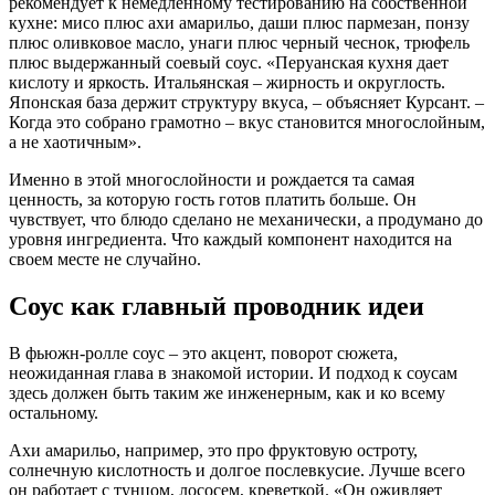
рекомендует к немедленному тестированию на собственной
кухне: мисо плюс ахи амарильо, даши плюс пармезан, понзу
плюс оливковое масло, унаги плюс черный чеснок, трюфель
плюс выдержанный соевый соус. «Перуанская кухня дает
кислоту и яркость. Итальянская – жирность и округлость.
Японская база держит структуру вкуса, – объясняет Курсант. –
Когда это собрано грамотно – вкус становится многослойным,
а не хаотичным».
Именно в этой многослойности и рождается та самая
ценность, за которую гость готов платить больше. Он
чувствует, что блюдо сделано не механически, а продумано до
уровня ингредиента. Что каждый компонент находится на
своем месте не случайно.
Соус как главный проводник идеи
В фьюжн-ролле соус – это акцент, поворот сюжета,
неожиданная глава в знакомой истории. И подход к соусам
здесь должен быть таким же инженерным, как и ко всему
остальному.
Ахи амарильо, например, это про фруктовую остроту,
солнечную кислотность и долгое послевкусие. Лучше всего
он работает с тунцом, лососем, креветкой. «Он оживляет