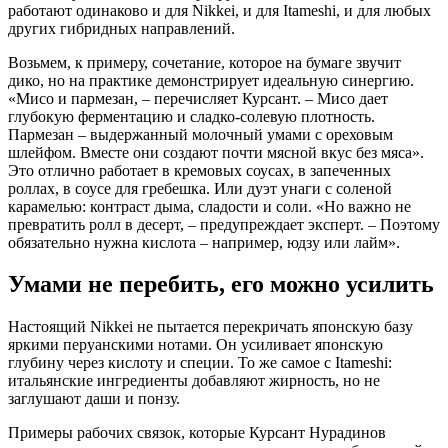
работают одинаково и для Nikkei, и для Itameshi, и для любых
других гибридных направлений.
Возьмем, к примеру, сочетание, которое на бумаге звучит
дико, но на практике демонстрирует идеальную синергию.
«Мисо и пармезан, – перечисляет Курсант. – Мисо дает
глубокую ферментацию и сладко-солевую плотность.
Пармезан – выдержанный молочный умами с ореховым
шлейфом. Вместе они создают почти мясной вкус без мяса».
Это отлично работает в кремовых соусах, в запеченных
роллах, в соусе для гребешка. Или дуэт унаги с соленой
карамелью: контраст дыма, сладости и соли. «Но важно не
превратить ролл в десерт, – предупреждает эксперт. – Поэтому
обязательно нужна кислота – например, юдзу или лайм».
Умами не перебить, его можно усилить
Настоящий Nikkei не пытается перекричать японскую базу
яркими перуанскими нотами. Он усиливает японскую
глубину через кислоту и специи. То же самое с Itameshi:
итальянские ингредиенты добавляют жирность, но не
заглушают даши и понзу.
Примеры рабочих связок, которые Курсант Нурадинов