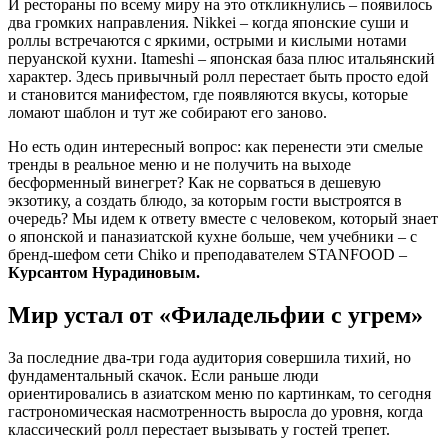
И рестораны по всему миру на это откликнулись – появилось
два громких направления. Nikkei – когда японские суши и
роллы встречаются с яркими, острыми и кислыми нотами
перуанской кухни. Itameshi – японская база плюс итальянский
характер. Здесь привычный ролл перестает быть просто едой
и становится манифестом, где появляются вкусы, которые
ломают шаблон и тут же собирают его заново.
Но есть один интересный вопрос: как перенести эти смелые
тренды в реальное меню и не получить на выходе
бесформенный винегрет? Как не сорваться в дешевую
экзотику, а создать блюдо, за которым гости выстроятся в
очередь? Мы идем к ответу вместе с человеком, который знает
о японской и паназиатской кухне больше, чем учебники – с
бренд-шефом сети Chiko и преподавателем STANFOOD –
Курсантом Нурадиновым.
Мир устал от «Филадельфии с угрем»
За последние два-три года аудитория совершила тихий, но
фундаментальный скачок. Если раньше люди
ориентировались в азиатском меню по картинкам, то сегодня
гастрономическая насмотренность выросла до уровня, когда
классический ролл перестает вызывать у гостей трепет.