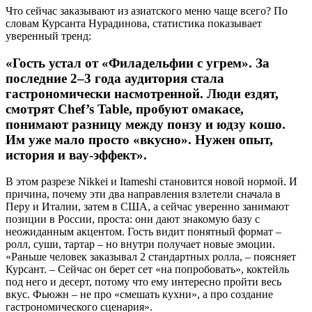
Что сейчас заказывают из азиатского меню чаще всего? По
словам Курсанта Нурадинова, статистика показывает
уверенный тренд:
«Гость устал от «Филадельфии с угрем». За
последние 2–3 года аудитория стала
гастрономически насмотренной. Люди ездят,
смотрят Chef’s Table, пробуют омакасе,
понимают разницу между понзу и юдзу кошо.
Им уже мало просто «вкусно». Нужен опыт,
история и вау-эффект».
В этом разрезе Nikkei и Itameshi становится новой нормой. И
причина, почему эти два направления взлетели сначала в
Перу и Италии, затем в США, а сейчас уверенно занимают
позиции в России, проста: они дают знакомую базу с
неожиданным акцентом. Гость видит понятный формат –
ролл, суши, тартар – но внутри получает новые эмоции.
«Раньше человек заказывал 2 стандартных ролла, – поясняет
Курсант. – Сейчас он берет сет «на попробовать», коктейль
под него и десерт, потому что ему интересно пройти весь
вкус. Фьюжн – не про «смешать кухни», а про создание
гастрономического сценария».