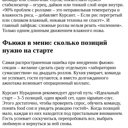
стабилизатор – огурец, дайкон или тонкий слой нори внутри.
«90% проблем с роллами – это неправильная температура и
влажность риса, – добавляет Курсант. – Если рис перегретый
или слишком влажный, никакая техника не спасет». И
главный лайфхак: сложные роллы нельзя резать «пилением».
Только одним длинным движением влажного ножа.
Фьюжн в меню: сколько позиций
нужно на старте
Самая распространенная ошибка при внедрении фьюжн-
секции – желание сделать сразу отдельную «лабораторию
сумасшествия» на двадцать роллов. Кухня умирает, команда
не успевает, гости путаются, и вместо долгожданного
ажиотажа возникает операционный коллапс.
Курсант Нурадинов рекомендует другой путь: «Идеальный
старт – 3–5 позиций, один яркий сет, один signature-соус.
Этого достаточно, чтобы проверить спрос, обучить команду,
понять food cost и увидеть реакцию гостей». Когда позиций
мало, каждая из них находится под пристальным вниманием.
Гость успевает соскучиться, перепробовать все, выбрать
любимую и вернуться за ней снова.