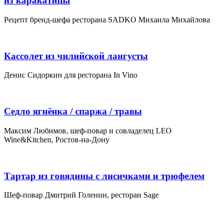
из каракатицы
Рецепт бренд-шефа ресторана SADKO Михаила Михайлова
Кассолет из чилийской лангусты
Денис Сидоркин для ресторана In Vino
Седло ягнёнка / спаржа / травы
Максим Любимов, шеф-повар и совладелец LEO
Wine&Kitchen, Ростов-на-Дону
Тартар из говядины с лисичками и трюфелем
Шеф-повар Дмитрий Голенин, ресторан Sage