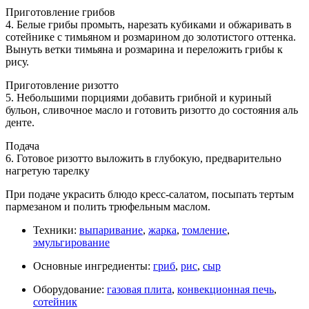
Приготовление грибов
4. Белые грибы промыть, нарезать кубиками и обжаривать в
сотейнике с тимьяном и розмарином до золотистого оттенка.
Вынуть ветки тимьяна и розмарина и переложить грибы к
рису.
Приготовление ризотто
5. Небольшими порциями добавить грибной и куриный
бульон, сливочное масло и готовить ризотто до состояния аль
денте.
Подача
6. Готовое ризотто выложить в глубокую, предварительно
нагретую тарелку
При подаче украсить блюдо кресс-салатом, посыпать тертым
пармезаном и полить трюфельным маслом.
Техники:
выпаривание
,
жарка
,
томление
,
эмульгирование
Основные ингредиенты:
гриб
,
рис
,
сыр
Оборудование:
газовая плита
,
конвекционная печь
,
сотейник