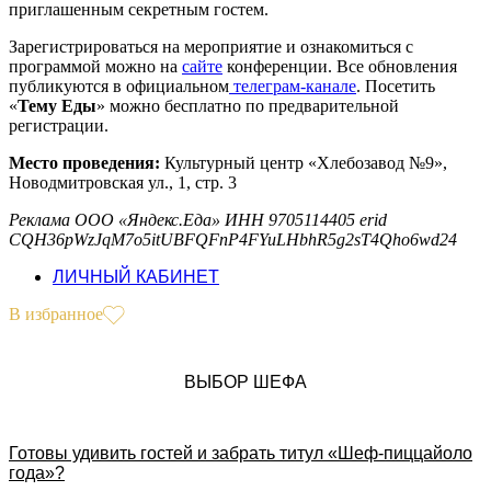
приглашенным секретным гостем.
Зарегистрироваться на мероприятие и ознакомиться с
программой можно на
сайте
конференции. Все обновления
публикуются в официальном
телеграм-канале
. Посетить
«
Тему Еды
» можно бесплатно по предварительной
регистрации.
Место проведения:
Культурный центр «Хлебозавод №9»,
Новодмитровская ул., 1, стр. 3
Реклама ООО «Яндекс.Еда» ИНН 9705114405 erid
CQH36pWzJqM7o5itUBFQFnP4FYuLHbhR5g2sT4Qho6wd24
ЛИЧНЫЙ КАБИНЕТ
В избранное
ВЫБОР ШЕФА
Готовы удивить гостей и забрать титул «Шеф-пиццайоло
года»?