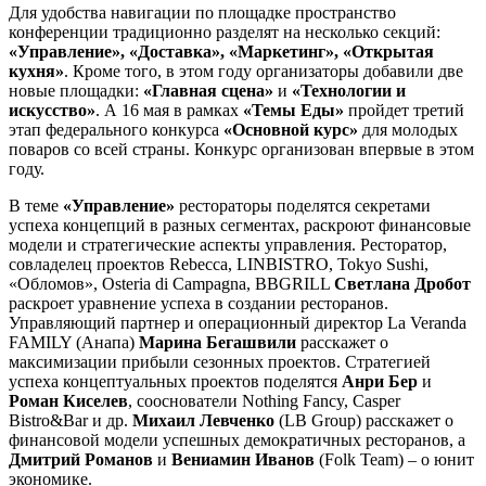
Для удобства навигации по площадке пространство
конференции традиционно разделят на несколько секций:
«Управление
»
,
«
Доставка
»
,
«
Маркетинг
»
,
«
Открытая
кухня»
. Кроме того, в этом году организаторы добавили две
новые площадки:
«Главная сцена»
и
«Технологии и
искусство»
. А 16 мая в рамках
«Темы Еды»
пройдет третий
этап федерального конкурса
«
Основной курс»
для молодых
поваров со всей страны. Конкурс организован впервые в этом
году.
В теме
«Управление»
рестораторы поделятся секретами
успеха концепций в разных сегментах, раскроют финансовые
модели и стратегические аспекты управления. Ресторатор,
совладелец проектов Rebecca, LINBISTRO, Tokyo Sushi,
«Обломов», Osteria di Campagna, BBGRILL
Светлана Дробот
раскроет уравнение успеха в создании ресторанов.
Управляющий партнер и операционный директор La Veranda
FAMILY (Анапа)
Марина Бегашвили
расскажет о
максимизации прибыли сезонных проектов. Стратегией
успеха концептуальных проектов поделятся
Анри Бер
и
Роман Киселев
, сооснователи Nothing Fancy, Casper
Bistro&Bar и др.
Михаил Левченко
(LB Group) расскажет о
финансовой модели успешных демократичных ресторанов, а
Дмитрий Романов
и
Вениамин Иванов
(Folk Team) – о юнит
экономике.