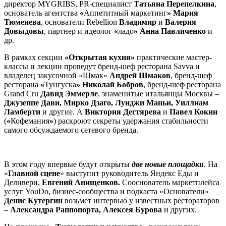
директор MYGRIBS, PR-специалист
Татьяна Перепелкина
,
основатель агентства
«
Аппетитный маркетинг
»
Мария
Тюменева
, основатели Rebellion
Владимир
и
Валерия
Довыдовы
, партнер и идеолог
«
ладо
»
Анна Павличенко
и
др.
В рамках секции
«Открытая кухня»
практические мастер-
классы и лекции проведут бренд-шеф ресторана Savva и
владелец закусочной «Шмак»
Андрей Шмаков
, бренд-шеф
ресторана
«
Тунгуска
»
Николай Бобров
, бренд-шеф ресторана
Grand Cru
Давид Эммерле
, знаменитые итальянцы Москвы –
Джузеппе Дави, Мирко Дзаго, Луиджи Маньи, Уиллиам
Ламберти
и другие. А
Виктория Дегтярева
и
Павел Кокин
(
«
Кофемания
»
) раскроют секреты удержания стабильности
самого обсуждаемого сетевого бренда.
В этом году впервые будут открыты
две новые площадки
. На
«
Главной сцене
» выступит руководитель Яндекс Еды и
Деливери,
Евгений Анищенков.
Сооснователь маркетплейса
услуг YouDo, бизнес-сообщества и подкаста «Основатели»
Денис Кутергин
возьмет интервью у известных рестораторов
–
Александра Раппопорта, Алексея Бурова
и других.