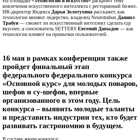
На площадке «
Технологии и искусство
» раскроют тему
вовлечения искусственного интеллекта с ресторанный бизнес.
HR-директор Яндекса
Дарья Золотухина
расскажет, как
технологии меняют лидерство, владелец Neurotrabun
Даниил
Трабун
— сможет ли искусственный интеллект сделать еду
вкуснее, а сооснователь SETTERS
Евгений Давыдов
— как
технологии влияют на привычки пользователей.
16 мая в рамках конференции также
пройдет финальный этап
федерального федерального конкурса
«
Основной курс
» для молодых поваров,
шефов и су-шефов, впервые
организованного в этом году. Цель
конкурса – выявить молодые таланты
и представить индустрии тех, кто будет
развивать гастрономию в будущем.
В составе жюри конкурса: