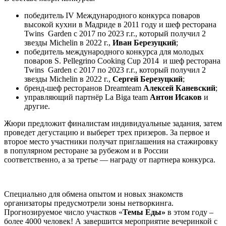
победитель IV Международного конкурса поваров
высокой кухни в Мадриде в 2011 году и шеф ресторана
Twins Garden с 2017 по 2023 г.г., который получил 2
звезды Michelin в 2022 г.,
Иван Березуцкий
;
победитель международного конкурса для молодых
поваров S. Pellegrino Cooking Cup 2014 и шеф ресторана
Twins Garden с 2017 по 2023 г.г., который получил 2
звезды Michelin в 2022 г.,
Сергей Березуцкий
;
бренд-шеф ресторанов Dreamteam
Алексей Каневский
;
управляющий партнёр La Biga team
Антон Исаков
и
другие.
Жюри предложит финалистам индивидуальные задания, затем
проведет дегустацию и выберет трех призеров. За первое и
второе место участники получат приглашения на стажировку
в популярном ресторане за рубежом и в России
соответственно, а за третье — награду от партнера конкурса.
Специально для обмена опытом и новых знакомств
организаторы предусмотрели зоны нетворкинга.
Прогнозируемое число участков «
Темы Еды»
в этом году –
более 4000 человек! А завершится мероприятие вечеринкой с