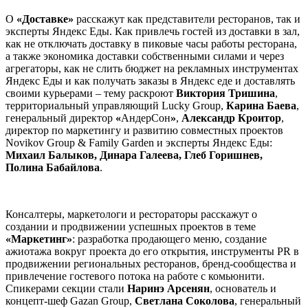
О
«Доставке»
расскажут как представители ресторанов, так и
эксперты Яндекс Еды. Как привлечь гостей из доставки в зал,
как не отключать доставку в пиковые часы работы ресторана,
а также экономика доставки собственными силами и через
агрегаторы, как не слить бюджет на рекламных инструментах
Яндекс Еды и как получать заказы в Яндекс еде и доставлять
своими курьерами – тему раскроют
Виктория Тришина
,
территориальный управляющий Lucky Group,
Карина Баева
,
генеральный директор
«
АндерСон
»
,
Александр Кроитор
,
директор по маркетингу и развитию совместных проектов
Novikov Group & Family Garden и эксперты Яндекс Еды:
Михаил Балыков, Динара Галеева, Глеб Горишнев,
Полина Бабайлова
.
Консалтеры, маркетологи и рестораторы расскажут о
создании и продвижении успешных проектов в теме
«Маркетинг»
: разработка продающего меню, создание
ажиотажа вокруг проекта до его открытия, инструменты PR в
продвижении региональных ресторанов, бренд-сообщества и
привлечение гостевого потока на работе с комьюнити.
Спикерами секции стали
Наринэ Арсенян
, основатель и
концепт-шеф Gazan Group,
Светлана Соколова
, генеральный