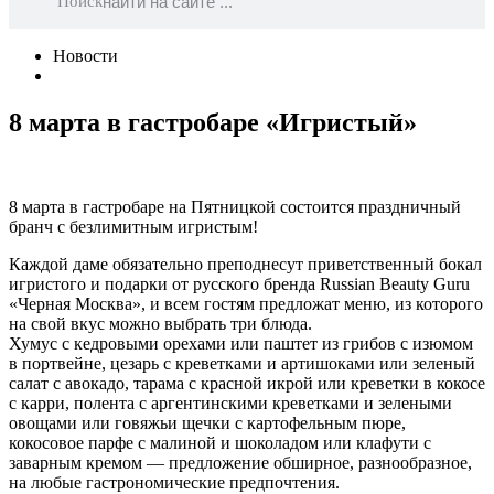
Поиск
Новости
8 марта в гастробаре «Игристый»
8 марта в гастробаре на Пятницкой состоится праздничный
бранч с безлимитным игристым!
Каждой даме обязательно преподнесут приветственный бокал
игристого и подарки от русского бренда Russian Beauty Guru
«Черная Москва», и всем гостям предложат меню, из которого
на свой вкус можно выбрать три блюда.
Хумус с кедровыми орехами или паштет из грибов с изюмом
в портвейне, цезарь с креветками и артишоками или зеленый
салат с авокадо, тарама с красной икрой или креветки в кокосе
с карри, полента с аргентинскими креветками и зелеными
овощами или говяжьи щечки с картофельным пюре,
кокосовое парфе с малиной и шоколадом или клафути с
заварным кремом ― предложение обширное, разнообразное,
на любые гастрономические предпочтения.