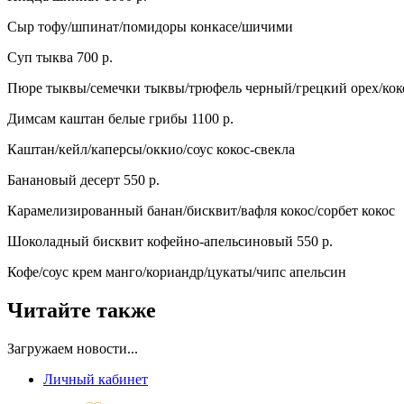
Сыр тофу/шпинат/помидоры конкасе/шичими
Суп тыква 700 р.
Пюре тыквы/семечки тыквы/трюфель черный/грецкий орех/кок
Димсам каштан белые грибы 1100 р.
Каштан/кейл/каперсы/оккио/соус кокос-свекла
Банановый десерт 550 р.
Карамелизированный банан/бисквит/вафля кокос/сорбет кокос
Шоколадный бисквит кофейно-апельсиновый 550 р.
Кофе/соус крем манго/кориандр/цукаты/чипс апельсин
Читайте также
Загружаем новости...
Личный кабинет