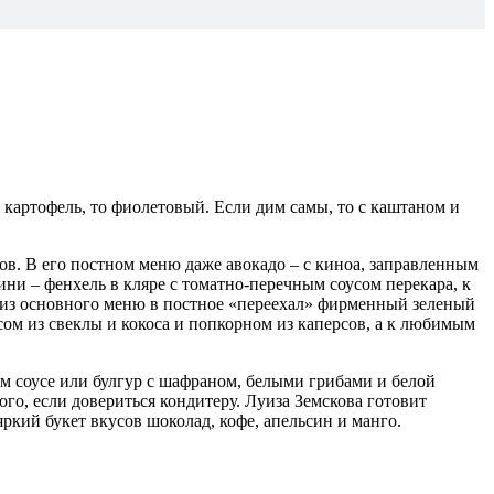
картофель, то фиолетовый. Если дим самы, то с каштаном и
в. В его постном меню даже авокадо – с киноа, заправленным
ни – фенхель в кляре с томатно-перечным соусом перекара, к
я из основного меню в постное «переехал» фирменный зеленый
сом из свеклы и кокоса и попкорном из каперсов, а к любимым
м соусе или булгур с шафраном, белыми грибами и белой
о, если довериться кондитеру. Луиза Земскова готовит
кий букет вкусов шоколад, кофе, апельсин и манго.