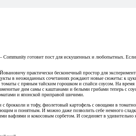
– Community готовит пост для искушенных и любопытных. Если 
Йовановичу практически бесконечный простор для эксперименто
одукты в неожиданных сочетаниях рождают новые сюжеты: к цуки
 и томаты с пряным тайским горошком и спайси соусом. На врем
наменитые дим самы с каштанами и белыми грибами теперь с соу
томатами и японской приправой шичими.
 с брокколи и тофу, фиолетовый картофель с овощами в томатно
ющим и понятным. И можно даже позволить себе немного сладког
и вафлями и кокосовым сорбетом. И соединяет в удивительно яр