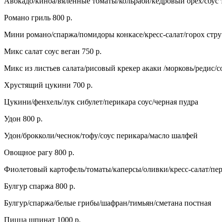
Авокадо/киноа/вяленные томаты/кольраби/кедровый орех/соус 
Романо гриль 800 р.
Мини романо/спаржа/помидоры конкасе/кресс-салат/горох стр
Микс салат соус веган 750 р.
Микс из листьев салата/рисовый крекер акаки /морковь/редис/
Хрустящий цукини 700 р.
Цукини/фенхель/лук сибулет/перикара соус/черная пудра
Удон 800 р.
Удон/брокколи/чеснок/тофу/соус перикара/масло шалфей
Овощное рагу 800 р.
Фиолетовый картофель/томаты/каперсы/оливки/кресс-салат/пе
Булгур спаржа 800 р.
Булгур/спаржа/белые грибы/шафран/тимьян/сметана постная
Пицца шпинат 1000 р.