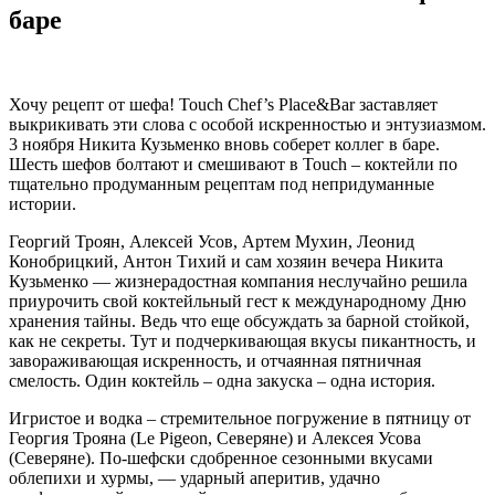
баре
Хочу рецепт от шефа! Touch Chef’s Place&Bar заставляет
выкрикивать эти слова с особой искренностью и энтузиазмом.
3 ноября Никита Кузьменко вновь соберет коллег в баре.
Шесть шефов болтают и смешивают в Touch – коктейли по
тщательно продуманным рецептам под непридуманные
истории.
Георгий Троян, Алексей Усов, Артем Мухин, Леонид
Конобрицкий, Антон Тихий и сам хозяин вечера Никита
Кузьменко — жизнерадостная компания неслучайно решила
приурочить свой коктейльный гест к международному Дню
хранения тайны. Ведь что еще обсуждать за барной стойкой,
как не секреты. Тут и подчеркивающая вкусы пикантность, и
завораживающая искренность, и отчаянная пятничная
смелость. Один коктейль – одна закуска – одна история.
Игристое и водка – стремительное погружение в пятницу от
Георгия Трояна (Le Pigeon, Северяне) и Алексея Усова
(Северяне). По-шефски сдобренное сезонными вкусами
облепихи и хурмы, — ударный аперитив, удачно