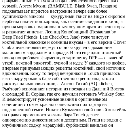
срифмованный с закуской из дальневосточного гребешка с
хурмой. Артем Мухин (BAMBULE, Black Swan, Пекарня)
подхватывает игристое настроение вечера еще более
хулиганским миксом — кукурузный твист на Hugo с сиропом
вербены пахнет поп-корном, как осенние свидания в кино, а
пряная морковь с маринованным огурцом дразнит рецепторы
и разжигает аппетит. Леонид Конобрицкий (Restaurant by
Deep Fried Friends, Late CheckOut, Jane) тоже твистует
коктейльной классике и осенним вкусам – в его версии Clover
Club апельсиновый вермут сочно закручен с домашним
малиновым кордиалом и каркаде. И это еще один отличный
повод попробовать фирменную тарталетку DFF — с вяленой
уткой, печеной рикоттой, хурмой и юдзу. У каждого из шефов,
впервые придумывающих рецепты коктейлей, свой источник
вдохновения. Кому-то перед вечеринкой в Touch пришлось
взять пару уроков в баре собственного ресторана, кто-то
рискнул на импровизацию, а Антон Тихий (AQ kitchen,
Рыбторг) вспоминает истории из поездки на Дальний Восток
с командой El Copitas, где его научили готовить Whiskey Sour.
И демонстрирует усвоенные знания в оригинальном
сочетании с соком красного апельсина под тартар из
подкопченной семги. Никита Кузьменко свой новый коктейль
на правах временного хозяина бара Touch делает
одновременно дижестивным и десертным. Пунш из водки с
клубничным соджу, маракуйей, бурбонской ванилью он