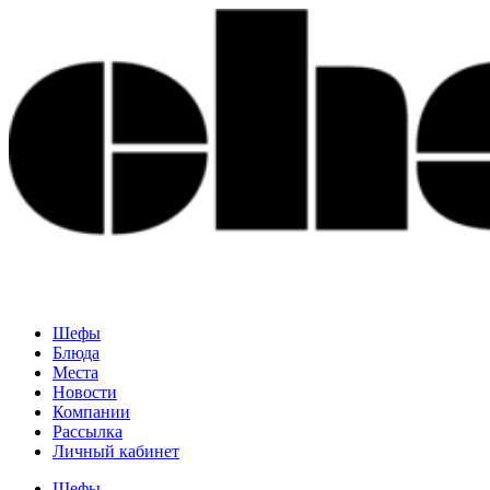
Шефы
Блюда
Места
Новости
Компании
Рассылка
Личный кабинет
Шефы