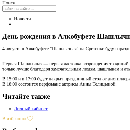
Поиск
Новости
День рождения в Алкобуфете Шашлыч
4 августа в Алкобуфете "Шашлычная" на Сретенке будут празд
Первая Шашлычная — первая ласточка возрождения традиций ку
только лучше благодаря замечательным людям, шашлыкам и ат
В 15:00 и в 17:00 будет накрыт праздничный стол от дистиллери
В 18:00 состоится перфоманс актрисы Анны Телицыной.
Читайте также
Личный кабинет
В избранное