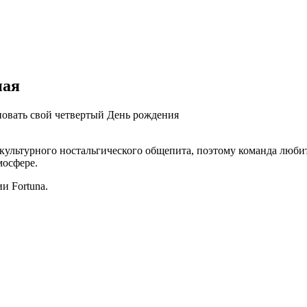
ная
новать свой четвертый День рождения
льтурного ностальгического общепита, поэтому команда любит е
мосфере.
и Fortuna.