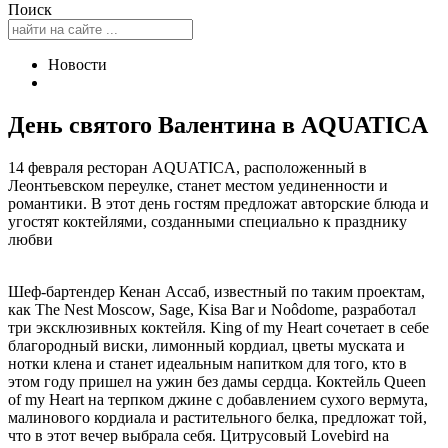
Поиск
Новости
День святого Валентина в AQUATICA
14 февраля ресторан AQUATICA, расположенный в
Леонтьевском переулке, станет местом уединенности и
романтики. В этот день гостям предложат авторские блюда и
угостят коктейлями, созданными специально к празднику
любви
Шеф-бартендер Кенан Ассаб, известный по таким проектам,
как The Nest Moscow, Sage, Kisa Bar и Noôdome, разработал
три эксклюзивных коктейля. King of my Heart сочетает в себе
благородный виски, лимонный кордиал, цветы муската и
нотки клена и станет идеальным напитком для того, кто в
этом году пришел на ужин без дамы сердца. Коктейль Queen
of my Heart на терпком джине с добавлением сухого вермута,
малинового кордиала и растительного белка, предложат той,
что в этот вечер выбрала себя. Цитрусовый Lovebird на