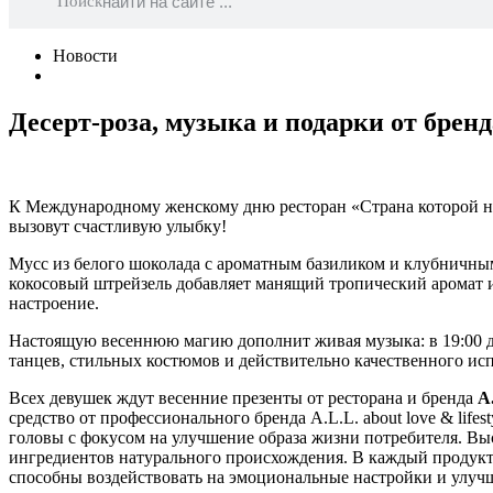
Поиск
Новости
Десерт-роза, музыка и подарки от бренда
К Международному женскому дню ресторан «Страна которой н
вызовут счастливую улыбку!
Мусс из белого шоколада с ароматным базиликом и клубничн
кокосовый штрейзель добавляет манящий тропический аромат и
настроение.
Настоящую весеннюю магию дополнит живая музыка: в 19:00 д
танцев, стильных костюмов и действительно качественного ис
Всех девушек ждут весенние презенты от ресторана и бренда
A.
средство от профессионального бренда A.L.L. about love & lifes
головы с фокусом на улучшение образа жизни потребителя. Вы
ингредиентов натурального происхождения. В каждый продукт
способны воздействовать на эмоциональные настройки и улучша