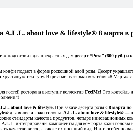
 A.L.L. about love & lifestyle®️ 8 марта 
ет» подготовил для прекрасных дам
десерт “Роза” (600 руб.) и 
ым конфи подают в форме роскошной алой розы. Десерт украшаю
 хрустящую текстуру. Игристые пузырьки коктейля «8 Марта» с
ля гостей ресторана выступит коллектив
FeelMe
! Это коктейль 
полнения!
L.L. about love & lifestyle
.
При заказе десерта розы
с 8 марта по
tyle®️ для волос и кожи головы.
A.L.L. about love & lifestyle®️
— но
сокие стандарты качества продуктов, четыре инновационных ком
 A.L.L. интегрированы компоненты для комфорта кожи головы и
ть качество волос, а также их внешний вид. И что особенно ва