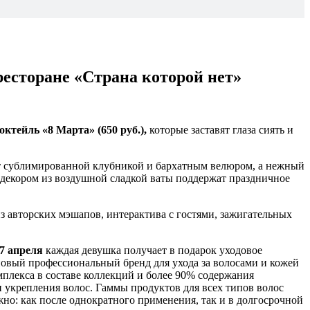
в ресторане «Страна которой нет»
коктейль «8 Марта» (650 руб.),
которые заставят глаза сиять и
т сублимированной клубникой и бархатным велюром, а нежный
 декором из воздушной сладкой ваты поддержат праздничное
из авторских мэшапов, интерактива с гостями, зажигательных
 7 апреля
каждая девушка получает в подарок уходовое
вый профессиональный бренд для ухода за волосами и кожей
плекса в составе коллекций и более 90% содержания
 укрепления волос. Гаммы продуктов для всех типов волос
жно: как после однократного применения, так и в долгосрочной