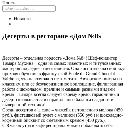
Поиск
Новости
Десерты в ресторане «Дом №8»
Десерты – отдельная гордость «Дома №8»! Шеф-кондитер
Тамара Мухина – одна из самых известных и титулованных
мастеров последнего десятилетия. Она воспитывала свой вкус
проходя обучение в французской École du Grand Chocolat
Valrhona, что невозможно не заметить. Авторские твисты на
классику, или ее безукоризненное воплощение, филигранная
работа с шоколадом, пралине и самыми разными видами
крема – Тамара всегда следует своему кредо: гармоничный
десерт складывается из правильного баланса сладости и
выверенной техники!
Среди десертов a la carte – чизкейк из топленого молока (450
руб.), фисташковый рулет с малиной (550 руб.) и шоколадно-
кофейный бисквит со сметанным кремом (450 руб.).
С 8 часов утра в кафе ресторана можно побаловать себя