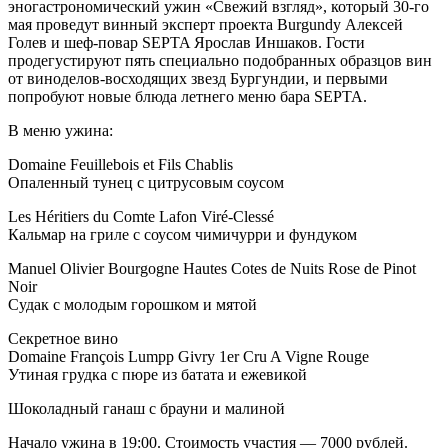
эногастрономический ужин «Свежий взгляд», который 30-го
мая проведут винный эксперт проекта Burgundy Алексей
Голев и шеф-повар SEPTA Ярослав Иншаков. Гости
продегустируют пять специально подобранных образцов вин
от виноделов-восходящих звезд Бургундии, и первыми
попробуют новые блюда летнего меню бара SEPTA.
В меню ужина:
Domaine Feuillebois et Fils Chablis
Опаленный тунец с цитрусовым соусом
Les Héritiers du Comte Lafon Viré-Clessé
Кальмар на гриле с соусом чимичурри и фундуком
Manuel Olivier Bourgogne Hautes Cotes de Nuits Rose de Pinot
Noir
Судак с молодым горошком и мятой
Секретное вино
Domaine François Lumpp Givry 1er Cru A Vigne Rouge
Утиная грудка с пюре из батата и ежевикой
Шоколадный ганаш с брауни и малиной
Начало ужина в 19:00. Стоимость участия — 7000 рублей.