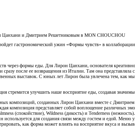
ирон Цанхани и Дмитрием Решетниковым в MON CHOUCHOU
йдет гастрономический ужин «Формы чувств» в коллаборации 
тв через формы еды. Для Лирон Цанхани, основателя креатив
ии сразу после ее возвращения из Италии. Там она представляла
енных выставок. С юных лет Лирон была увлечена тем, как мы е
тудия стремится улучшить наше восприятие еды, создавая значим
бных композиций, созданных Лирон Цанхани вместе с Дмитрием
я композиция представляет собой воплощение различных эмоцио
, Calmness (спокойствие), Wildness (дикость) и Tenderness (нежно
н используется для создания связи между гостем и едой. Меню 
ировать, как форма может влиять на восприятие вкуса и вызы