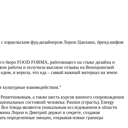
с израильским фуд-дизайнером Лирон Цанхани, бренд-шефом
ного бюро FOOD FORMA, работающего на стыке дизайна и
 свои работы и получила высокие отзывы на Венецианской
дим, и верила, что еда – самый важный материал на земле.
ые культурные взаимодействия.”
 Решетниковым, а также шесть курсов винного сопровождения
нальных состояний человека: Passion (страсть), Energy
сть). Все блюда являются уникальным исследованием в области
ужина Лирон и Дмитрий держат в секрете, создавая
вать определенные эмоции, открывая новые границы