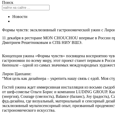
Поиск
Новости
Формы чувств: эксклюзивный гастрономический ужин с Л
11 декабря в ресторане MON CHOUCHOU впервые в России про
Дмитрием Решетниковым и СПБ НИУ ВШЭ.
Концепция ужина «Формы чувств» посвящена восприятию чувс
гастрономии по всему миру, этот проект станет первым в Росс
биеннале – одной из самых значимых международных художеств
Лирон Цанхани:
“Моя цель как дизайнера – укрепить нашу связь с едой. Моя с
Гостей ужина ждет иммерсивная инсталляция из восьми съедо
от шеф-сомелье Ольги Борис и компании LUDING GROUP. Кажда
(энергия), Courage (смелость), Balance (баланс), Joy (радость)
фуд-дизайна, где визуальный, материальный и сенсорный дизай
эксклюзивный мультисенсорный опыт, призванный продемонстр
гастрономического искусства.