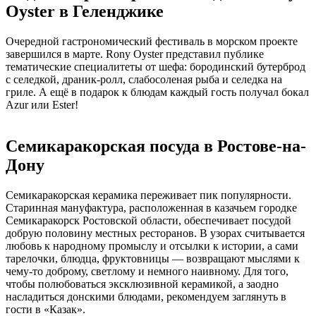
Oyster в Геленджике
Очередной гастрономический фестиваль в морском проекте
завершился в марте. Rony Oyster представил публике
тематические специалитеты от шефа: бородинский бутерброд
с селедкой, драник-ролл, слабосоленая рыба и селедка на
гриле. А ещё в подарок к блюдам каждый гость получал бокал
Azur или Ester!
Семикаракорская посуда в Ростове-на-
Дону
Семикаракорская керамика переживает пик популярности.
Старинная мануфактура, расположенная в казачьем городке
Семикаракорск Ростовской области, обеспечивает посудой
добрую половину местных ресторанов. В узорах считывается
любовь к народному промыслу и отсылки к истории, а сами
тарелочки, блюдца, фруктовницы — возвращают мыслями к
чему-то доброму, светлому и немного наивному. Для того,
чтобы полюбоваться эксклюзивной керамикой, а заодно
насладиться донскими блюдами, рекомендуем заглянуть в
гости в «Казак».