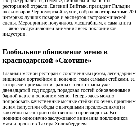
гастрожурналисты, сомелье, виноделы и эксперты
ресторанной отрасли. Евгений Вийтык, президент Гильдии
шеф-поваров Черноморской кухни, собрал во втором томе 200
интервью лучших поваров и экспертов гастрономической
сцены. Мероприятие получилось масштабным, а сама книга
— явно заслуживающей внимания всех поклонников
индустрии.
Глобальное обновление меню в
краснодарской «Скотине»
Главный мясной ресторан с собственным цехом, легендарным
вишневым портвейном и, конечно, теми самыми стейками, за
которыми приезжают из разных точек страны уже
двенадцатый год подряд, порадовал гостей обновлениями в
барной карте и основном меню. Теперь здесь можно
попробовать качественные мясные стейки по очень приятным
ценам (запустили обеды с выгодными предложениями) и
коктейли на сангрии собственного производства. Все
новинки однозначно заслуживают внимания поклонников
мяса и проектов Тахира Холикбердиева.