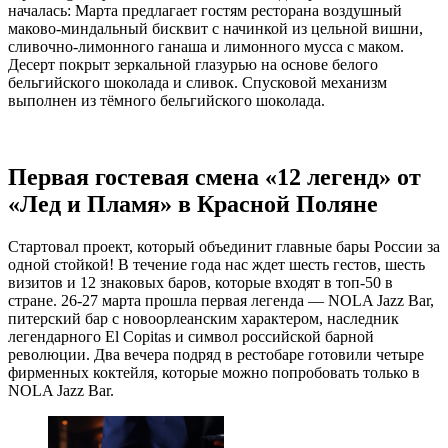
началась: Марта предлагает гостям ресторана воздушный
маково-миндальный бисквит с начинкой из цельной вишни,
сливочно-лимонного ганаша и лимонного мусса с маком.
Десерт покрыт зеркальной глазурью на основе белого
бельгийского шоколада и сливок. Спусковой механизм
выполнен из тёмного бельгийского шоколада.
Первая гостевая смена «12 легенд» от
«Лед и Пламя» в Красной Поляне
Стартовал проект, который объединит главные бары России за
одной стойкой! В течение года нас ждет шесть гестов, шесть
визитов и 12 знаковых баров, которые входят в топ-50 в
стране. 26-27 марта прошла первая легенда — NOLA Jazz Bar,
питерский бар с новоорлеанским характером, наследник
легендарного El Copitas и символ российской барной
революции. Два вечера подряд в рестобаре готовили четыре
фирменных коктейля, которые можно попробовать только в
NOLA Jazz Bar.