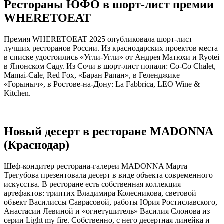
Рестораны ЮФО в шорт-лист премии
WHERETOEAT
Премия WHERETOEAT 2025 опубликовала шорт-лист
лучших ресторанов России. Из краснодарских проектов места
в списке удостоились «Угли-Угли» от Андрея Матюхи и Ryotei
в Японском Саду. Из Сочи в шорт-лист попали: Co-Co Chalet,
Mamai-Cale, Red Fox, «Баран Рапан», в Геленджике
«Горыныч», в Ростове-на-Дону: La Fabbrica, LEO Wine &
Kitchen.
Новый десерт в ресторане MADONNA
(Краснодар)
Шеф-кондитер ресторана-галереи MADONNA Марта
Трегубова презентовала десерт в виде объекта современного
искусства. В ресторане есть собственная коллекция
артефактов: триптих Владимира Колесникова, световой
объект Василиссы Саврасовой, работы Юрия Ростиславского,
Анастасии Левиной и «огнетушитель» Василия Слонова из
серии Light my fire. Собственно, с него десертная линейка и