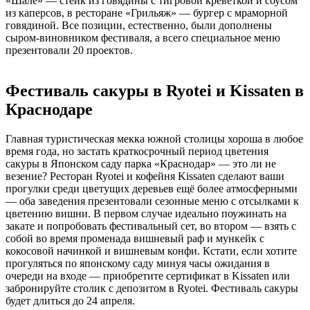
«Шале» — стейк из говядины с тигровой креветкой и соусом
из каперсов, в ресторане «Грильяж» — бургер с мраморной
говядиной. Все позиции, естественно, были дополнены
сыром-виновником фестиваля, а всего специальное меню
презентовали 20 проектов.
Фестиваль сакуры в Ryotei и Kissaten в
Краснодаре
Главная туристическая мекка южной столицы хороша в любое
время года, но застать краткосрочный период цветения
сакуры в Японском саду парка «Краснодар» — это ли не
везение? Ресторан Ryotei и кофейня Kissaten сделают ваши
прогулки среди цветущих деревьев ещё более атмосферными
— оба заведения презентовали сезонные меню с отсылками к
цветению вишни. В первом случае идеально поужинать на
закате и попробовать фестивальный сет, во втором — взять с
собой во время променада вишневый раф и мункейк с
кокосовой начинкой и вишневым конфи. Кстати, если хотите
прогуляться по японскому саду минуя часы ожидания в
очереди на входе — приобретите сертификат в Kissaten или
забронируйте столик с депозитом в Ryotei. Фестиваль сакуры
будет длиться до 24 апреля.