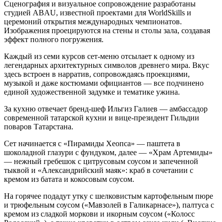
Сценография и визуальное сопровождение разработаны
студией ABAU, известной проектами для WorldSkills и
церемоний открытия международных чемпионатов.
Изображения проецируются на стены и столы зала, создавая
эффект полного погружения.
Каждый из семи курсов сет-меню отсылает к одному из
легендарных архитектурных символов древнего мира. Вкус
здесь встроен в нарратив, сопровождаясь проекциями,
музыкой и даже костюмами официантов — все подчинено
единой художественной задумке и тематике ужина.
За кухню отвечает бренд-шеф Ильгиз Галиев — амбассадор
современной татарской кухни и вице-президент Гильдии
поваров Татарстана.
Сет начинается с «Пирамиды Хеопса» — паштета в
шоколадной глазури с фундуком, далее — «Храм Артемиды»
— нежный гребешок с цитрусовым соусом и запеченной
тыквой и «Александрийский маяк»: краб в сочетании с
кремом из батата и кокосовым соусом.
На горячее подадут утку с шелковистым картофельным пюре
и трюфельным соусом («Мавзолей в Галикарнасе»), палтуса с
кремом из сладкой моркови и икорным соусом («Колосс