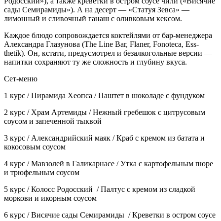
Родосский»), а также креветки в остром соусе чили («Висячие
сады Семирамиды»). А на десерт — «Статуя Зевса» —
лимонный и сливочный ганаш с оливковым кексом.
Каждое блюдо сопровождается коктейлями от бар-менеджера
Александра Глазунова (The Line Bar, Flaner, Fonoteca, Ess-
thetik). Он, кстати, предусмотрел и безалкогольные версии —
напитки сохраняют ту же сложность и глубину вкуса.
Сет-меню
1 курс / Пирамида Хеопса / Паштет в шоколаде с фундуком
2 курс / Храм Артемиды / Нежный гребешок с цитрусовым
соусом и запеченной тыквой
3 курс / Александрийский маяк / Краб с кремом из батата и
кокосовым соусом
4 курс / Мавзолей в Галикарнасе / Утка с картофельным пюре
и трюфельным соусом
5 курс / Колосс Родосский / Палтус с кремом из сладкой
моркови и икорным соусом
6 курс / Висячие сады Семирамиды / Креветки в остром соусе