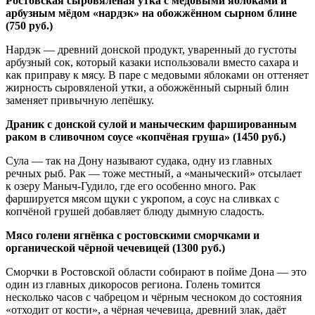
Ростовская сыровяленая утка с медовыми яблоками и
арбузным мёдом «нардэк» на обожжённом сырном блине
(750 руб.)
Нардэк — древний донской продукт, уваренный до густоты
арбузный сок, который казаки использовали вместо сахара и
как приправу к мясу. В паре с медовыми яблоками он оттеняет
жирность сыровяленой утки, а обожжённый сырный блин
заменяет привычную лепёшку.
Драник с донской сулой и маныческим фаршированным
раком в сливочном соусе «копчёная груша» (1450 руб.)
Сула — так на Дону называют судака, одну из главных
речных рыб. Рак — тоже местный, а «маныческий» отсылает
к озеру Маныч-Гудило, где его особенно много. Рак
фаршируется мясом щуки с укропом, а соус на сливках с
копчёной грушей добавляет блюду дымную сладость.
Мясо голени ягнёнка с ростовскими сморчками и
органической чёрной чечевицей (1300 руб.)
Сморчки в Ростовской области собирают в пойме Дона — это
один из главных дикоросов региона. Голень томится
несколько часов с чабрецом и чёрным чесноком до состояния
«отходит от кости», а чёрная чечевица, древний злак, даёт