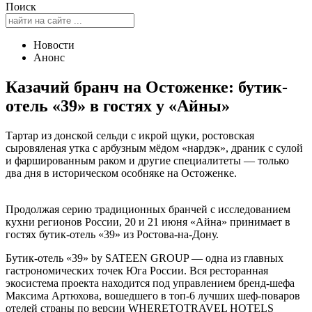
Поиск
Новости
Анонс
Казачий бранч на Остоженке: бутик-
отель «39» в гостях у «Айны»
Тартар из донской сельди с икрой щуки, ростовская
сыровяленая утка с арбузным мёдом «нардэк», драник с сулой
и фаршированным раком и другие специалитеты — только
два дня в историческом особняке на Остоженке.
Продолжая серию традиционных бранчей с исследованием
кухни регионов России, 20 и 21 июня «Айна» принимает в
гостях бутик-отель «39» из Ростова-на-Дону.
Бутик-отель «39» by SATEEN GROUP — одна из главных
гастрономических точек Юга России. Вся ресторанная
экосистема проекта находится под управлением бренд-шефа
Максима Артюхова, вошедшего в топ-6 лучших шеф-поваров
отелей страны по версии WHERETOTRAVEL HOTELS