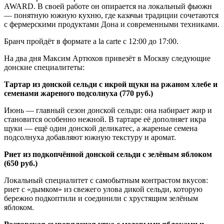
AWARD. В своей работе он опирается на локальный фьюжн
— понятную южную кухню, где казачьи традиции сочетаются
с фермерскими продуктами Дона и современными техниками.
Бранч пройдёт в формате a la carte с 12:00 до 17:00.
На два дня Максим Артюхов привезёт в Москву следующие
донские специалитеты:
Тартар из донской сельди с икрой щуки на ржаном хлебе и
семенами жареного подсолнуха (770 руб.)
Июнь — главный сезон донской сельди: она набирает жир и
становится особенно нежной. В тартаре её дополняет икра
щуки — ещё один донской деликатес, а жареные семена
подсолнуха добавляют южную текстуру и аромат.
Риет из подкопчённой донской сельди с зелёным яблоком
(650 руб.)
Локальный специалитет с самобытным контрастом вкусов:
риет с «дымком» из свежего улова дикой сельди, которую
бережно подкоптили и соединили с хрустящим зелёным
яблоком.