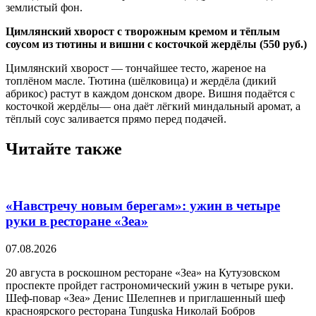
землистый фон.
Цимлянский хворост с творожным кремом и тёплым
соусом из тютины и вишни с косточкой жердёлы (550 руб.)
Цимлянский хворост — тончайшее тесто, жареное на
топлёном масле. Тютина (шёлковица) и жердёла (дикий
абрикос) растут в каждом донском дворе. Вишня подаётся с
косточкой жердёлы— она даёт лёгкий миндальный аромат, а
тёплый соус заливается прямо перед подачей.
Читайте также
«Навстречу новым берегам»: ужин в четыре
руки в ресторане «Зеа»
07.08.2026
20 августа в роскошном ресторане «Зеа» на Кутузовском
проспекте пройдет гастрономический ужин в четыре руки.
Шеф-повар «Зеа» Денис Шелепнев и приглашенный шеф
красноярского ресторана Tunguska Николай Бобров