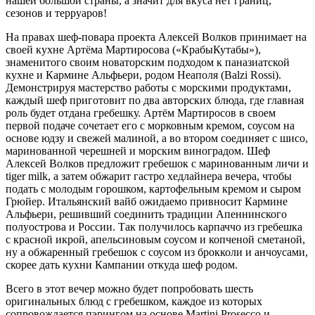
нашей большой страны, а значит для вкуса нет границ,
сезонов и терруаров!
На правах шеф-повара проекта Алексей Волков принимает на
своей кухне Артёма Мартиросова («КрабыКутабы»),
знаменитого своим новаторским подходом к паназиатской
кухне и Кармине Альфьери, родом Неаполя (Balzi Rossi).
Демонстрируя мастерство работы с морскими продуктами,
каждый шеф приготовит по два авторских блюда, где главная
роль будет отдана гребешку. Артём Мартиросов в своем
первой подаче сочетает его с морковным кремом, соусом на
основе юдзу и свежей малиной, а во втором соединяет с шисо,
маринованной черешней и морским виноградом. Шеф
Алексей Волков предложит гребешок с маринованным личи и
tiger milk, а затем обжарит гастро хедлайнера вечера, чтобы
подать с молодым горошком, картофельным кремом и сыром
Грюйер. Итальянский вайб ожидаемо привносит Кармине
Альфьери, решивший соединить традиции Апеннинского
полуострова и России. Так получилось карпаччо из гребешка
с красной икрой, апельсиновым соусом и копченой сметаной,
ну а обжаренный гребешок с соусом из брокколи и анчоусами,
скорее дать кухни Кампании откуда шеф родом.
Всего в этот вечер можно будет попробовать шесть
оригинальных блюд с гребешком, каждое из которых
сопровождается пэрингом на основе Martini Prosecco и