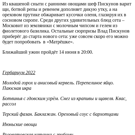
Из квашеной сныти с ранними овощами шеф Пискунов варит
щи, ботвой репы и ревенем дополняет дикую утку, а на
ореховом прутике обжаривает кусочки оленя, глазируя их в
сосновом сиропе. Среди других удивительных блюд сета –
Московит из земляники с молочным чипсом и гелем из
фиолетового базилика. Остальные сюрпризы Влад Пискунов
приберёг до старта нового сета: уже совсем скоро его можно
будет попробовать в «Матрёшке».
Ближайший ужин пройдёт 14 июня в 20:00.
Гербариум 2022
Молодой горох и анисовый кервель. Перепелиное яйцо.
Паюсная икра
Ботвинья с гдовским угрём. Снег из крапивы и щавеля. Квас,
рассол
Терский фазан. Баклажан. Ореховый соус с бархотцами
Июньские овощи
Роговатовская катанка с грибами