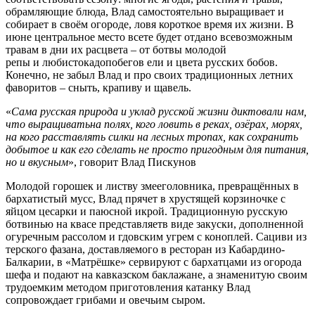
обрамляющие блюда, Влад самостоятельно выращивает и
собирает в своём огороде, ловя короткое время их жизни. В
июне центральное место всете будет отдано всевозможным
травам в дни их расцвета – от ботвы молодой
репы и любистокадопобегов ели и цвета русских бобов.
Конечно, не забыл Влад и про своих традиционных летних
фаворитов – сныть, крапиву и щавель.
«
Сама русская природа и уклад русской жизни диктовали нам,
что выращивать
на полях, кого ловить в реках, озёрах, морях,
на кого расставлять силки на лесных тропах, как сохранить
добытое и как его сделать не просто пригодным для питания,
но и вкусным
», говорит Влад Пискунов
Молодой горошек и листву змееголовника, превращённых в
бархатистый мусс, Влад прячет в хрустящей корзиночке с
яйцом цесарки и паюсной икрой. Традиционную русскую
ботвинью на квасе представляетв виде закуски, дополненной
огуречным рассолом и гдовским угрем с коноплей. Сациви из
терского фазана, доставляемого в ресторан из Кабардино-
Балкарии, в «Матрёшке» сервируют с бархатцами из огорода
шефа и подают на кавказском баклажане, а знаменитую своим
трудоемким методом приготовления катанку Влад
сопровождает грибами и овечьим сыром.