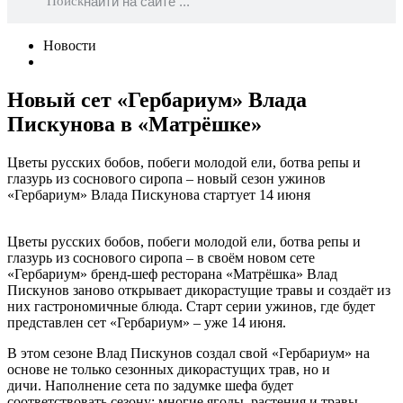
Поиск
Новости
Новый сет «Гербариум» Влада
Пискунова в «Матрёшке»
Цветы русских бобов, побеги молодой ели, ботва репы и
глазурь из соснового сиропа – новый сезон ужинов
«Гербариум» Влада Пискунова стартует 14 июня
Цветы русских бобов, побеги молодой ели, ботва репы и
глазурь из соснового сиропа – в своём новом сете
«Гербариум» бренд-шеф ресторана «Матрёшка» Влад
Пискунов заново открывает дикорастущие травы и создаёт из
них гастрономичные блюда. Старт серии ужинов, где будет
представлен сет «Гербариум» – уже 14 июня.
В этом сезоне Влад Пискунов создал свой «Гербариум» на
основе не только сезонных дикорастущих трав, но и
дичи. Наполнение сета по задумке шефа будет
соответствовать сезону: многие ягоды, растения и травы,