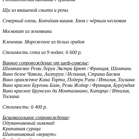
Щи из квашеной сныти и репы
Северный олень. Копчёная вишня. Хвоя с чёрным чесноком
Московит из земляники
Кленовик. Мороженое из белых грибов
Стоимость сета из 9 подач: 6 600 р.
Винное сопровождение от шеф-сомелье
:
Шампанское Реми Леруа Экстра Брют / Франция, Шампань
Вино белое Чаколи, Аизпуруа / Испания, Страна Басков
Вино оранжевое Кана Торта, Подери Рипи / Италия, Тоскана
Вино красное Бургонь Блан, Реми Жобар / Франция, Бургундия
Вино красное Брунелло ди Монтальчино, Капарцо / Италия,
Тоскана
Стоимость: 6 400 р.
Безалкогольное сопровождение
:
Одуванчиковый лимонад
Крапивная сурица
Шиповниковый «вермут»