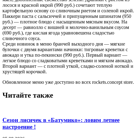
лосося и красной икрой (990 руб.) сочетают теплую
картофельную основу со сливочным риетом и соленой икрой.
Паккери паста с сальсиччей и припущенным шпинатом (950
руб.) — плотное блюдо с насыщенным мясным вкусом. На
десерт — равиолло с вишней и молочно-ванильным соусом
(690 руб.), где кислая ягода уравновешена сладостью
сливочного соуса.
Среди новинок в меню бранчей выходного дня — мягкие
булочки с двумя вариантами начинки: тигровые креветки с
авокадо и утка по-пекински (990 руб.). Первый вариант —
легкое блюдо со сладковатыми креветками и мягким авокадо.
Второй вариант — с плотной уткой, сладко-соленой ноткой и
хрустящей корочкой.
Обновленное меню уже доступно во всех rockets.concept store.
Читайте также
Сезон лисичек в «Батумико»: ловим летнее
настроение !