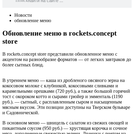
Поиск
Новости
обновление меню
Обновление меню в rockets.concept
store
В rockets.concept store представили обновленное меню с
акцентом на разнообразие форматов — от легких завтраков до
более сытных блюд.
В утреннем меню — каша из дробленого овсяного зерна на
кокосовом молоке с клубникой, кокосовыми сливками и
карамельными орешками (720 руб.), а также большой горячий
тост с окороком котто и сырами грюйер и эмменталь (1190
руб.). — сытный, с расплавленным сыром и насыщенным
мясным вкусом. Эти позиции доступны на Тверском бульваре
и Садовнической.
В основном меню — шницель с салатом из свежих овощей и
пикантным соусом (950 руб.) — хрустящая корочка и сочное
мясо, дополненные свежестью зелени. Драники с риетом из