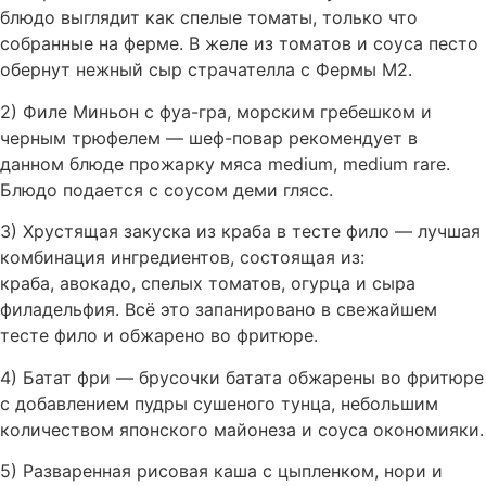
блюдо выглядит как спелые томаты, только что
собранные на ферме. В желе из томатов и соуса песто
обернут нежный сыр страчателла с Фермы М2.
2) Филе Миньон с фуа-гра, морским гребешком и
черным трюфелем — шеф-повар рекомендует в
данном блюде прожарку мяса medium, medium rare.
Блюдо подается с соусом деми глясс.
3) Хрустящая закуска из краба в тесте фило — лучшая
комбинация ингредиентов, состоящая из:
краба, авокадо, спелых томатов, огурца и сыра
филадельфия. Всё это запанировано в свежайшем
тесте фило и обжарено во фритюре.
4) Батат фри — брусочки батата обжарены во фритюре
с добавлением пудры сушеного тунца, небольшим
количеством японского майонеза и соуса окономияки.
5) Разваренная рисовая каша с цыпленком, нори и