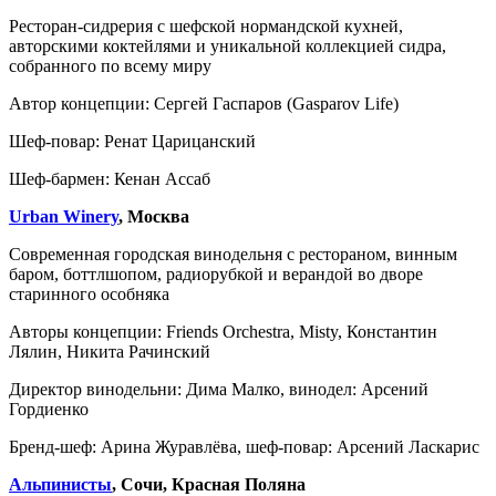
Ресторан-сидрерия с шефской нормандской кухней,
авторскими коктейлями и уникальной коллекцией сидра,
собранного по всему миру
Автор концепции: Сергей Гаспаров (Gasparov Life)
Шеф-повар: Ренат Царицанский
Шеф-бармен: Кенан Ассаб
Urban Winery
, Москва
Современная городская винодельня с рестораном, винным
баром, боттлшопом, радиорубкой и верандой во дворе
старинного особняка
Авторы концепции: Friends Orchestra, Misty, Константин
Лялин, Никита Рачинский
Директор винодельни: Дима Малко, винодел: Арсений
Гордиенко
Бренд-шеф: Арина Журавлёва, шеф-повар: Арсений Ласкарис
Альпинисты
, Сочи, Красная Поляна