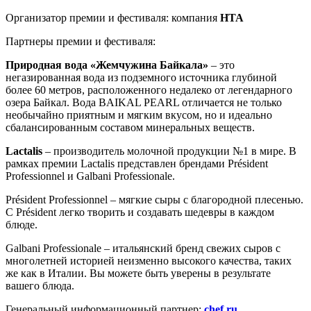
Организатор премии и фестиваля: компания
НТА
Партнеры премии и фестиваля:
Природная вода «Жемчужина Байкала»
– это
негазированная вода из подземного источника глубиной
более 60 метров, расположенного недалеко от легендарного
озера Байкал. Вода BAIKAL PEARL отличается не только
необычайно приятным и мягким вкусом, но и идеально
сбалансированным составом минеральных веществ.
Lactalis
– производитель молочной продукции №1 в мире. В
рамках премии Lactalis представлен брендами Président
Professionnel и Galbani Professionale.
Président Professionnel – мягкие сыры с благородной плесенью.
С Président легко творить и создавать шедевры в каждом
блюде.
Galbani Professionale – итальянский бренд свежих сыров с
многолетней историей неизменно высокого качества, таких
же как в Италии. Вы можете быть уверены в результате
вашего блюда.
Генеральный информационный партнер:
chef.ru