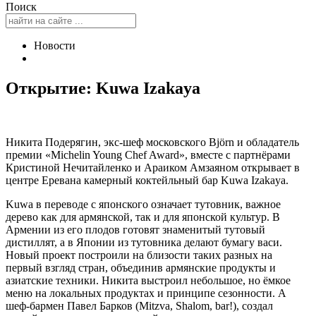
Поиск
Новости
Открытие: Kuwa Izakaya
Никита Подерягин, экс-шеф московского Björn и обладатель
премии «Michelin Young Chef Award», вместе с партнёрами
Кристиной Нечитайленко и Араиком Амзаяном открывает в
центре Еревана камерный коктейльный бар Kuwa Izakaya.
Kuwa в переводе с японского означает тутовник, важное
дерево как для армянской, так и для японской культур. В
Армении из его плодов готовят знаменитый тутовый
дистиллят, а в Японии из тутовника делают бумагу васи.
Новый проект построили на близости таких разных на
первый взгляд стран, объединив армянские продукты и
азиатские техники. Никита выстроил небольшое, но ёмкое
меню на локальных продуктах и принципе сезонности. А
шеф-бармен Павел Барков (Mitzva, Shalom, bar!), создал