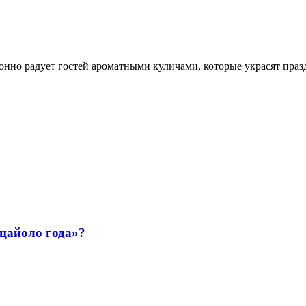
нно радует гостей ароматными куличами, которые украсят праз
ццайоло года»?