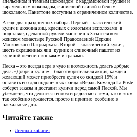
апельсином и темным шоколадом, с кардамоновой грушей и
карамельным шоколадом, с анисовой сливой и белым
шоколадом. Панеттоне доступны в ограниченном количестве.
А еще два праздничных набора. Первый – классический
кулич и дюжина яиц, красных с золотыми всполохами, в
подставке, сделанной руками мастериц в Зачатьевском
женском монастыре Русской Православной Церкви
Московского Патриархата. Второй – классический кулич,
шесть окрашенных яиц, курник и сливочный паштет из
куриной печени с коньяком и травами.
Пасха – это всегда вера в чудо и возможность делать добрые
дела. «Добрый кулич» – благотворительная акция, каждый
желающий может приобрести кулич со скидкой 15% и
оставить его для подопечных фонда «Вера». Команда La Poste
соберет заказы и доставит куличи перед самой Пасхой. Мы
убеждены, что делиться теплом и радостью с теми, кто в этом
так особенно нуждается, просто и приятно, особенно в
пасхальные дни.
Читайте также
Личный кабинет