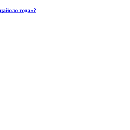
ццайоло года»?