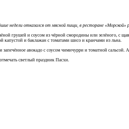
шие недели отказался от мясной пищи, в ресторане «Морской» 
пчёной грушей и соусом из чёрной смородины или зелёного, с щ
й капустой и ⁠баклажан с томатами шисо и кранчами из льна.
и запечённое авокадо с соусом чимичурри и томатной сальсой. 
 отмечать светлый праздник Пасхи.