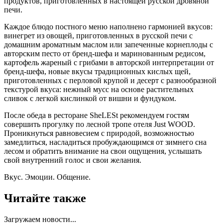
продуктов, приготовленных в настоящей русской дровяной
печи.
Каждое блюдо постного меню наполнено гармонией вкусов:
винегрет из овощей, приготовленных в русской печи с
домашним ароматным маслом или запеченные корнеплоды с
авторским песто от бренд-шефа и маринованным редисом,
картофель жареный с грибами в авторской интерпретации от
бренд-шефа, новые вкусы традиционных кислых щей,
приготовленных с перловой крупой и десерт с разнообразной
текстурой вкуса: нежный мусс на основе растительных
сливок с легкой кислинкой от вишни и фундуком.
После обеда в ресторане SheLESt рекомендуем гостям
совершить прогулку по лесной тропе отеля Just WOOD.
Проникнуться равновесием с природой, возможностью
замедлиться, насладиться пробуждающимся от зимнего сна
лесом и обратить внимание на свои ощущения, услышать
свой внутренний голос и свои желания.
Вкус. Эмоции. Общение.
Читайте также
Загружаем новости...