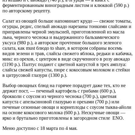
ферментированным виноградным листом и клюквой (590 р.)
по авторскому рецепту.
Салат из овощей больше напоминает крудо — свежие томаты,
огурцы, редис, спелый авокадо нарезаны тонкими слайсами и
приправлены черной эмульсией, приготовленной из масла
льна, черного чеснока и выдержанного бальзамического
уксуса (980 р.), а авторское прочтение большого зеленого
салата, как must блюдо to share, в котором собраны восемь
видов зелени и трав, слайсы свежего яблока, редьки и кабачка,
микс из орехов, c центром в виде скрученного в розу авокадо
(1190 р.). Палтус подают с цветной капустой в трех амплуа:
слайсы свежей капусты, пюре с кокосовым молоком и стейки
в цитрусовой глазури (1300 р.).
Выбор овощных блюд на горячее порадует даже тех, кто не
держит пост, — печеный картофель с грибами (600 р.),
брокколи с соусом из черного чеснока (700 р.), цветная
капуста с апельсиновой глазурью и орехами (700 р.) или
печеные сезонные овощи и корнеплоды с соусом тыква-айоли
на основе кокосового молока (600 р.). Нескучные овощи —
ярко и брутально приготовлены в загородном стиле ENO.
Меню доступно с 18 марта по 4 мая.