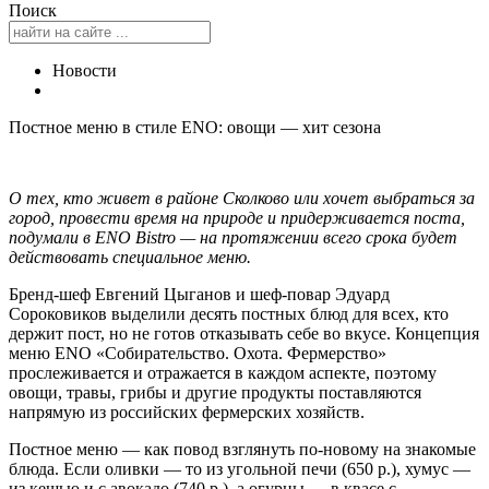
Поиск
Новости
Постное меню в стиле ENO: овощи — хит сезона
О тех, кто живет в районе Сколково или хочет выбраться за
город, провести время на природе и придерживается поста,
подумали в ENO Bistro — на протяжении всего срока будет
действовать специальное меню.
Бренд-шеф Евгений Цыганов и шеф-повар Эдуард
Сороковиков выделили десять постных блюд для всех, кто
держит пост, но не готов отказывать себе во вкусе. Концепция
меню ENO «Собирательство. Охота. Фермерство»
прослеживается и отражается в каждом аспекте, поэтому
овощи, травы, грибы и другие продукты поставляются
напрямую из российских фермерских хозяйств.
Постное меню — как повод взглянуть по-новому на знакомые
блюда. Если оливки — то из угольной печи (650 р.), хумус —
из кешью и с авокадо (740 р.), а огурцы — в квасе с