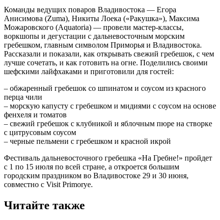
Команды ведущих поваров Владивостока — Егора
Анисимова (Zuma), Никиты Лоека («Ракушка»), Максима
Можаровского (Aquatoria) — провели мастер-классы,
воркшопы и дегустации с дальневосточным морским
гребешком, главным символом Приморья и Владивостока.
Рассказали и показали, как открывать свежий гребешок, с чем
лучше сочетать, и как готовить на огне. Поделились своими
шефскими лайфхаками и приготовили для гостей:
– обжаренный гребешок со шпинатом и соусом из красного
перца чили
– морскую капусту с гребешком и мидиями с соусом на основе
фенхеля и томатов
– свежий гребешок с клубникой и яблочным пюре на створке
с цитрусовым соусом
– черные пельмени с гребешком и красной икрой
Фестиваль дальневосточного гребешка «На Гребне!» пройдет
с 1 по 15 июля по всей стране, а откроется большим
городским праздником во Владивостоке 29 и 30 июня,
совместно с Visit Primorye.
Читайте также