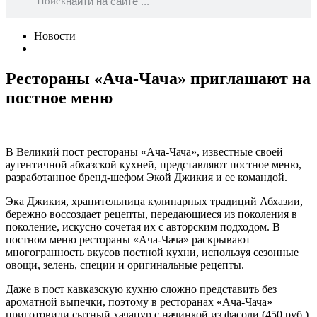
Поиск
Новости
Рестораны «Ача-Чача» приглашают на
постное меню
В Великий пост рестораны «Ача-Чача», известные своей
аутентичной абхазской кухней, представляют постное меню,
разработанное бренд-шефом Экой Джикия и ее командой.
Эка Джикия, хранительница кулинарных традиций Абхазии,
бережно воссоздает рецепты, передающиеся из поколения в
поколение, искусно сочетая их с авторским подходом. В
постном меню рестораны «Ача-Чача» раскрывают
многогранность вкусов постной кухни, используя сезонные
овощи, зелень, специи и оригинальные рецепты.
Даже в пост кавказскую кухню сложно представить без
ароматной выпечки, поэтому в ресторанах «Ача-Чача»
приготовили сытный хачапур с начинкой из фасоли (450 руб.)