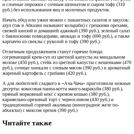
и слоеные пирожки с сочным шпинатом и сыром тофу (310
руб.) без использования яиц и молочных продуктов.
Начать обед или ужин можно с пикантных салатов и закусок:
ахул (так в Абхазии называют кольраби) с грецкими орехами,
свежей кинзой и домашней аджикой (390 руб.), зеленый салат
с бакинскими помидорами, авокадо и тофу (690 руб.), а также
карпаччо из свеклы с руколой и тофу (390 руб.).
Отличным продолжением станут горячие блюда:
согревающий крем-суп из цветной капусты на миндальном
молоке (450 руб.), стейк из цветной капусты с вешенками (470
руб.), сочные хинкали с соевым мясом (390 руб.) и ароматный
жареный картофель с грибами (420 руб.).
А для любителей сладкого в «Ача-Чача» приготовили нежные
десерты: кокосовая панна-котта манго-маракуйя (380 руб.),
пряный морковный кекс с кремом кешью (380 руб.),
карамельно-ореховый торт с черносливом (430 руб.) и
традиционный горячий акалмыш (виноградное желе по-
абхазски) с миксом орехов (390 руб.)
Читайте также