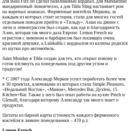
для Basil Fizz он сделал базиликовый кордиал, для Mandariinid
мандариновый лимончелло, а для Tilda Sling настаивает ром
на жареных ананасах. Фирменные коктейли Меркова, за
каждым из которых стоит история, стали для многих гостей
отдельным поводом прийти в «Тильду». Asian на джине с
личи и лемонграссом был создан, как ода и благодарность
Азии, которая так много дала Европе. Lemon French на
игристом с лимоном и барбарисом был посвящен очень
красивой девушке, а Lalakalila с кордиалом из калины родился
из шутки про автомобиль.
Saint Monday в Tilda создан для тех, кто открыт новому и
готов взглянуть на понедельник под другим углом и
градусом!
* С 2007 года Александр Мерков успел поработать более чем
в 30 проектах, ключевыми из которых стали Simple Pleasures,
«Недальний Восток», «Манон», Mercedes Bar, Духless, 15
Kitchen+Bar. Также у него был опыт работы на кухне Pinch и
Glenuill, благодаря которому Александр так много знает о
продуктах.
Цитаты из барной карты (стоимость каждого фирменного
коктейля в зимние понедельники – 470 р.):
Lemon French