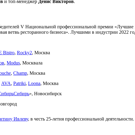
ов
и топ-менеджер
Денис Викторов
.
обедителей V Национальной профессиональной премии «Лучшие 
вая ветвь ресторанного бизнеса». Лучшими в индустрии 2022 го
Bistro
,
Rocky2
, Москва
ов
,
Modus
, Москвала
ouche
,
Champ
, Москва
,
AVA
,
Patriki
,
Loona
, Москва
СибирьСибирь
», Новосибирск
овгород
нтину Ивлеву
, в честь 25-летия профессиональной деятельности.