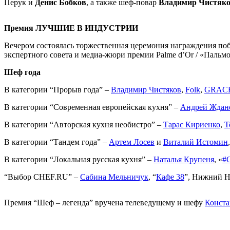
Перук и
Денис Бобков
, а также шеф-повар
Владимир Чистяк
Премия ЛУЧШИЕ В ИНДУСТРИИ
Вечером состоялась торжественная церемония награждения п
экспертного совета и медиа-жюри премии Palme d’Or / «Пальмо
Шеф года
В категории “Прорыв года” –
Владимир Чистяков
,
Folk
,
GRACE 
В категории “Современная европейская кухня” –
Андрей Ждан
В категории “Авторская кухня необистро” –
Тарас Кириенко
,
T
В категории “Тандем года” –
Артем Лосев
и
Виталий Истомин
В категории “Локальная русская кухня” –
Наталья Крупеня
, «
#
“Выбор CHEF.RU” –
Сабина Мельничук
, “
Кафе 38
”, Нижний Н
Премия “Шеф – легенда” вручена телеведущему и шефу
Конста