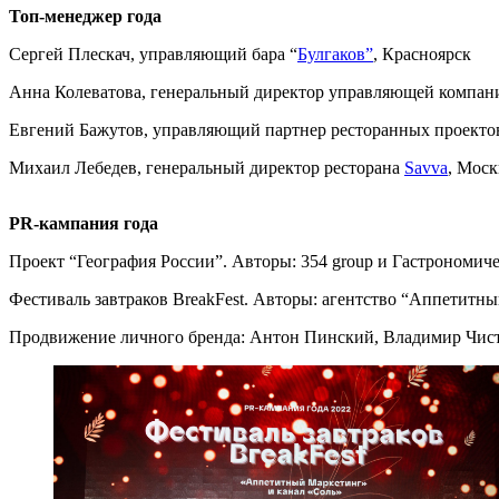
Топ-менеджер года
Сергей Плескач, управляющий бара “
Булгаков”
, Красноярск
Анна Колеватова, генеральный директор управляющей компан
Евгений Бажутов, управляющий партнер ресторанных проект
Михаил Лебедев, генеральный директор ресторана
Savva
, Моск
PR-кампания года
Проект “​​География России”. Авторы: 354 group и Гастрономич
Фестиваль завтраков BreakFеst. Авторы: агентство “Аппетитн
Продвижение личного бренда: Антон Пинский, Владимир Чист