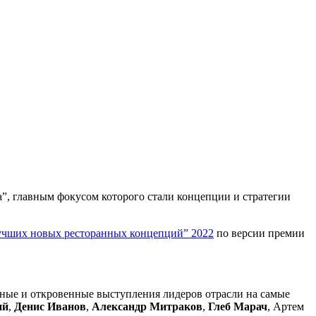
а”, главным фокусом которого стали концепции и стратегии
чших новых ресторанных концепций” 2022
по версии премии
енные и откровенные выступления лидеров отрасли на самые
ий
,
Денис Иванов
,
Александр Митраков
,
Глеб Марач
, Артем