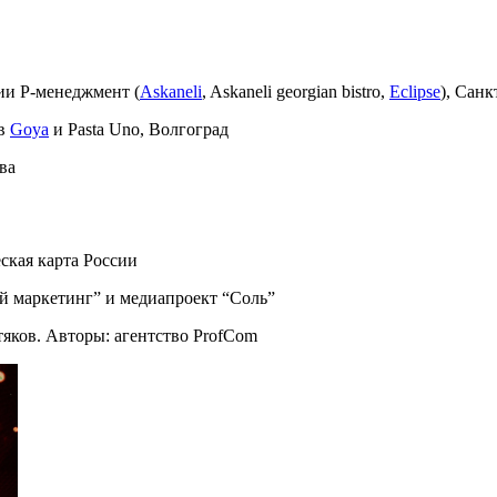
ии Р-менеджмент (
Askaneli
, Askaneli georgian bistro,
Eclipse
), Санк
ов
Goya
и Pasta Uno, Волгоград
ва
еская карта России
ый маркетинг” и медиапроект “Соль”
яков. Авторы: агентство ProfCom