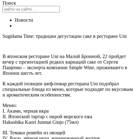
Поиск
Новости
Sugidama Time: традиции дегустации саке в ресторане Uni
В японском ресторане Uni на Малой Бронной, 22 пройдет
вечер с презентацией редких вариаций саке от Сергея
Пащенко – эксперта компании Simple Wine, прожившего в
Японии шесть лет.
К каждой позиции шеф-повар ресторана Uni подобрал
специальные блюда из меню, которые подходят по вкусовым
и ароматическим особенностям.
Меню:
I. Аками, черная икра
II. Японский тартар с икрой морского ежа
Hakushika Kaori Junmai Ginjo (75мл)
III. Темаки ромейн из овощей
IV. Вагю, чёрная икра, маринованный желток