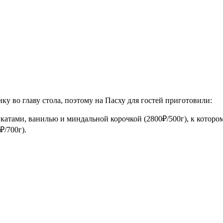
ику во главу стола, поэтому на Пасху для гостей приготовили:
тами, ванилью и миндальной корочкой (2800₽/500г), к котором
₽/700г).