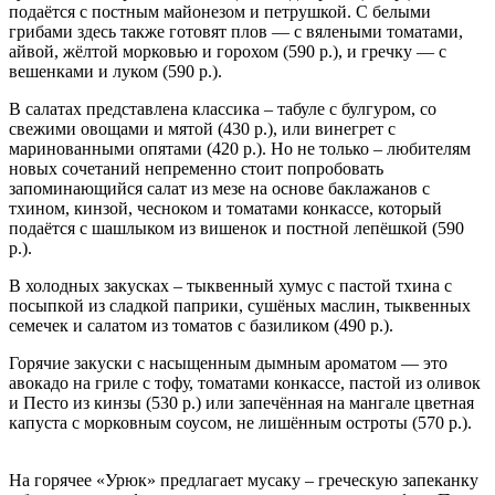
подаётся с постным майонезом и петрушкой. С белыми
грибами здесь также готовят плов — с вялеными томатами,
айвой, жёлтой морковью и горохом (590 р.), и гречку — с
вешенками и луком (590 р.).
В салатах представлена классика – табуле с булгуром, со
свежими овощами и мятой (430 р.), или винегрет с
маринованными опятами (420 р.). Но не только – любителям
новых сочетаний непременно стоит попробовать
запоминающийся салат из мезе на основе баклажанов с
тхином, кинзой, чесноком и томатами конкассе, который
подаётся с шашлыком из вишенок и постной лепёшкой (590
р.).
В холодных закусках – тыквенный хумус с пастой тхина с
посыпкой из сладкой паприки, сушёных маслин, тыквенных
семечек и салатом из томатов с базиликом (490 р.).
Горячие закуски с насыщенным дымным ароматом — это
авокадо на гриле с тофу, томатами конкассе, пастой из оливок
и Песто из кинзы (530 р.) или запечённая на мангале цветная
капуста с морковным соусом, не лишённым остроты (570 р.).
На горячее «Урюк» предлагает мусаку – греческую запеканку