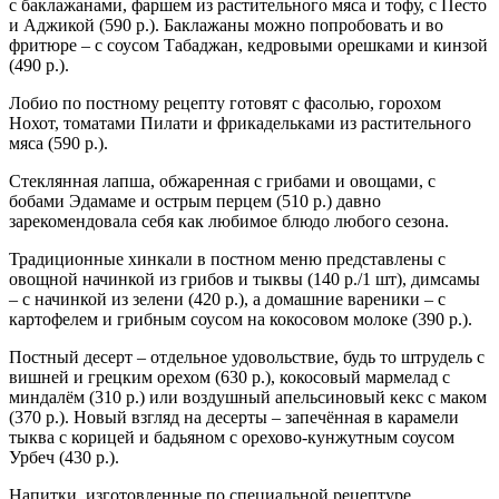
с баклажанами, фаршем из растительного мяса и тофу, с Песто
и Аджикой (590 р.). Баклажаны можно попробовать и во
фритюре – с соусом Табаджан, кедровыми орешками и кинзой
(490 р.).
Лобио по постному рецепту готовят с фасолью, горохом
Нохот, томатами Пилати и фрикадельками из растительного
мяса (590 р.).
Стеклянная лапша, обжаренная с грибами и овощами, с
бобами Эдамаме и острым перцем (510 р.) давно
зарекомендовала себя как любимое блюдо любого сезона.
Традиционные хинкали в постном меню представлены с
овощной начинкой из грибов и тыквы (140 р./1 шт), димсамы
– с начинкой из зелени (420 р.), а домашние вареники – с
картофелем и грибным соусом на кокосовом молоке (390 р.).
Постный десерт – отдельное удовольствие, будь то штрудель с
вишней и грецким орехом (630 р.), кокосовый мармелад с
миндалём (310 р.) или воздушный апельсиновый кекс с маком
(370 р.). Новый взгляд на десерты – запечённая в карамели
тыква с корицей и бадьяном с орехово-кунжутным соусом
Урбеч (430 р.).
Напитки, изготовленные по специальной рецептуре,