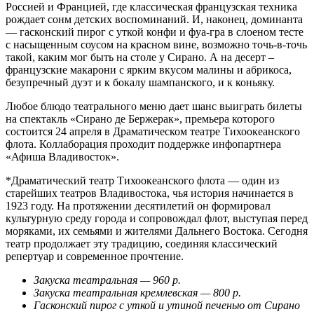
Россией и Францией, где классическая французская техника
рождает сонм детских воспоминаний. И, наконец, доминанта
— гасконский пирог с уткой конфи и фуа-гра в слоеном тесте
с насыщенным соусом на красном вине, возможно точь-в-точь
такой, каким мог быть на столе у Сирано. А на десерт –
французские макарони с ярким вкусом малины и абрикоса,
безупречный дуэт и к бокалу шампанского, и к коньяку.
Любое блюдо театрального меню дает шанс выиграть билеты
на спектакль «Сирано де Бержерак», премьера которого
состоится 24 апреля в Драматическом театре Тихоокеанского
флота. Коллаборация проходит поддержке инфопартнера
«Афиша Владивосток».
*Драматический театр Тихоокеанского флота — один из
старейших театров Владивостока, чья история начинается в
1923 году. На протяжении десятилетий он формировал
культурную среду города и сопровождал флот, выступая перед
моряками, их семьями и жителями Дальнего Востока. Сегодня
театр продолжает эту традицию, соединяя классический
репертуар и современное прочтение.
Закуска театральная — 960 р.
Закуска театральная кремлевская — 800 р.
Гасконский пирог с уткой и утиной печенью от Сирано