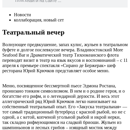
Поиск
Новости
коллаборация
,
новый сет
Театральный вечер
Волнующее предвкушение, запах кулис, жульен в театральном
буфете и долгое послевкусие вечера. Владивостокский More
Seafood Bar и Драматический театр Тихоокеанского флота
переводят визит в театр на язык вкусов и воспоминаний – с 11
апреля к премьере спектакля «Сирано де Бержерак» шеф
ресторана Юрий Крючков представляет особое меню.
Меню, посвященное бессмертной пьесе Эдмона Ростана,
пронизано тонким символизмом. В нем и о родине героя, и о
богатстве его рифм, и о легендарной дерзости. И весь этот
аллегорический ряд Юрий Крючков легко нанизывает на
собственный театральный опыт. Его «Закуска театральная» —
тот самый традиционный бутерброд с красной рыбой, но не с
одной, а с кетой, копченой угольной рыбой и икрой нерки,
так складно рифмующимися на сладкой бриоши. Жульен из
шампиньонов и лесных грибов – изящный мостик между