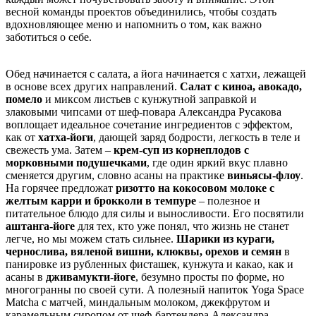
весной команды проектов объединились, чтобы создать
вдохновляющее меню и напомнить о том, как важно
заботиться о себе.
Обед начинается с салата, а йога начинается с хатхи, лежащей
в основе всех других направлений.
Салат с киноа, авокадо,
помело
и миксом листьев с кунжутной заправкой и
злаковыми чипсами от шеф-повара Александра Русакова
воплощает идеальное сочетание ингредиентов с эффектом,
как от
хатха-йоги
, дающей заряд бодрости, легкость в теле и
свежесть ума. Затем –
крем-суп из корнеплодов с
морковными подушечками
, где один яркий вкус плавно
сменяется другим, словно асаны на практике
виньясы-флоу
.
На горячее предложат
ризотто на кокосовом молоке с
желтым карри и брокколи в темпуре
– полезное и
питательное блюдо для силы и выносливости. Его посвятили
аштанга-йоге
для тех, кто уже понял, что жизнь не станет
легче, но мы можем стать сильнее.
Шарики из кураги,
чернослива, вяленой вишни, клюквы, орехов и семян
в
панировке из рубленных фисташек, кунжута и какао, как и
асаны в
дживамукти-йоге
, безумно просты по форме, но
многогранны по своей сути. А полезный напиток Yoga Space
Matcha с матчей, миндальным молоком, джекфрутом и
карамельным сиропом от шеф-бартендера Александра