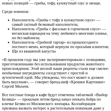
новых позиций — грибы, тофу, кунжутный соус и овощи.
Среди новинок:
Наполнитель «Грибы с тофу в кунжутном соусе» —
самый сытный белковый наполнитель;
Наполнитель «Грибы с фасолью в горчичном соусе» —
веганская вариация на тему любимого многими оливье,
но без майонеза;
Наполнитель «Грибной тартар» из прошлогоднего
постного меню, который вернули по просьбам клиентов;
Щи из квашеной капусты
«В прошлом году мы уже экспериментировали с позициями,
приготовленными без использования продуктов животного
происхождения. Этой весной наши рецепты стали еще смелее:
необычные ингредиенты соседствуют с простой и
аутентичной едой. Мы убеждены, что пост может и должен
быть вкусным», — говорит бренд-шеф «Крошки Картошки»
Сергей Михеев.
Все постные блюда в кафе будут отмечены табличкой «Выбор
Беляша» — прошлым летом бренд начал опекать бобра по
кличке Беляш из Московского зоопарка. Коллаборация
призвана вызвать интерес к растительным новинкам даже у