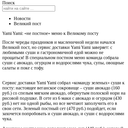
Поиск
Новости
Великий пост
Yami Yami: «не постное» меню к Великому посту
После череды праздников и масленичной недели начался
Великий пост, но сервис доставки Yami Yami заверяет: с
любимыми суши и гастрономичной едой можно не
прощаться! В специальном постном меню команда собрала
суши с авокадо, огурцом и водорослями чука, супы, овощные
салаты и поке с тофу.
Сервис доставки Yami Yami собрал «команду зеленых» суши к
посту: настоящее веганское сокровище – суши авокадо (160
руб.) со спелым мягким авокадо, обернутым полоской нори на
рисовой подушке. В сете из 6 маки с авокадо и огурцом (430
руб.) нет ни одной рыбы, но все мечтают заполучить его в
свои сети. Зеленый постный сет (470 руб.) подойдет, если
захочется попробовать и суши авокадо, и суши с водорослями
чука.