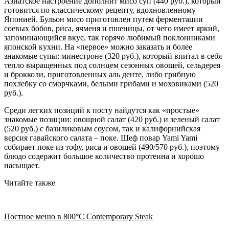
Азиатское настроение дополнит мисо суп (440 руб.), который
готовится по классическому рецепту, вдохновленному
Японией. Бульон мисо приготовлен путем ферментации
соевых бобов, риса, ячменя и пшеницы, от чего имеет яркий,
запоминающийся вкус, так горячо любимый поклонниками
японской кухни. На «первое» можно заказать и более
знакомые супы: минестроне (320 руб.), который впитал в себя
тепло выращенных под солнцем сезонных овощей, сельдерея
и брокколи, приготовленных аль денте, либо грибную
похлебку со сморчками, белыми грибами и моховиками (520
руб.).
Среди легких позиций к посту найдутся как «простые»
знакомые позиции: овощной салат (420 руб.) и зеленый салат
(520 руб.) с базиликовым соусом, так и калифорнийская
версия гавайского салата – поке. Шеф повар Yami Yami
собирает поке из тофу, риса и овощей (490/570 руб.), поэтому
блюдо содержит большое количество протеина и хорошо
насыщает.
Читайте также
Постное меню в 800°С Contemporary Steak