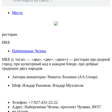
Поиск
Места
ресторан
ИКЕ
Набережные Челны
ИКЕ (с тат.яз. — «два», «две», «двое») — ресторан про родной
город, про культурный код в каждом блюде, про добрые
традиции двух народов.
Авторы концепции: Никита Лоханин (AA Group)
Шеф:
Ильдар Рахимов
,
Ильдар Мухлисов
Телефон: +7-927-431-22-22
Адрес: Набережные Челны, проспект Чулман, 89/57
не указан