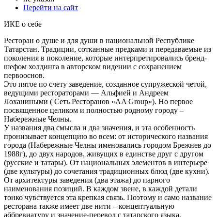
Перейти на сайт
ИКЕ о себе
Ресторан о душе и для души в национальной Республике
Татарстан. Традиции, сотканные предками и передаваемые из
поколения в поколение, которые интерпретировались бренд-
шефом холдинга в авторском видении с сохранением
первооснов.
Это пятое по счету заведение, созданное супружеской четой,
ведущими рестораторами — Альфией и Андреем
Лоханиными ( Сеть Ресторанов «AA Group»). Но первое
посвященное целиком и полностью родному городу –
Набережные Челны.
У названия два смысла и два значения, и эта особенность
пронизывает концепцию во всем: от исторического названия
города (Набережные Челны именовались городом Брежнев до
1988г), до двух народов, живущих в единстве друг с другом
(русские и татары). От национальных элементов в интерьере
(две культуры) до сочетания традиционных блюд (две кухни).
От архитектуры заведения (два этажа) до парного
наименования позиций. В каждом звене, в каждой детали
тонко чувствуется эта крепкая связь. Поэтому и само название
ресторана также имеет две нити – концептуальную
аббревиатуру и значение-перевод с татарского языка.