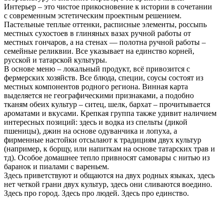
Интерьер – это чистое прикосновение к истории в сочетании
с современным эстетическим проектным решением.
Пастельные теплые оттенки, расписные элементы, россыпь
местных сухостоев в глиняных вазах ручной работы от
местных гончаров, а на стенах — полотна ручной работы –
семейные реликвии. Все указывает на единство корней,
русской и татарской культуры.
В основе меню – локальный продукт, всё привозится с
фермерских хозяйств. Все блюда, специи, соусы состоят из
местных компонентов родного региона. Винная карта
выделяется не географическими признаками, а подобно
тканям обеих культур – ситец, шелк, бархат – прочитывается
ароматами и вкусами. Крепкая группа также удивит наличием
интересных позиций: здесь и водка из спельты (дикой
пшеницы), джин на основе одуванчика и лопуха, а
фирменные настойки отсылают к традициям двух культур
(например, к борщу, или напиткам на основе татарских трав и
тд). Особое домашнее тепло привносят самовары с нитью из
баранок и пиалами с вареньем.
Здесь приветствуют и общаются на двух родных языках, здесь
нет четкой грани двух культур, здесь они сливаются воедино.
Здесь про город. Здесь про людей. Здесь про единство.