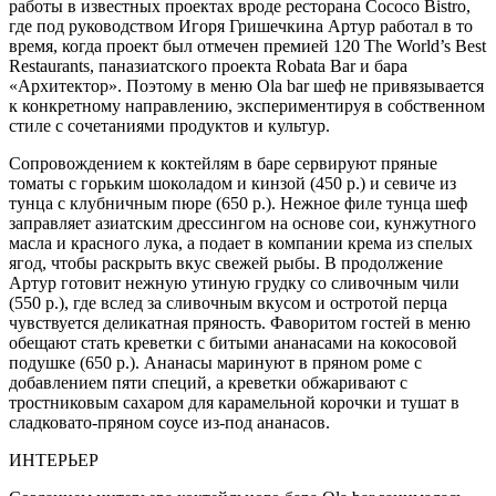
работы в известных проектах вроде ресторана Cococo Bistro,
где под руководством Игоря Гришечкина Артур работал в то
время, когда проект был отмечен премией 120 The World’s Best
Restaurants, паназиатского проекта Robata Bar и бара
«Архитектор». Поэтому в меню Ola bar шеф не привязывается
к конкретному направлению, экспериментируя в собственном
стиле с сочетаниями продуктов и культур.
Сопровождением к коктейлям в баре сервируют пряные
томаты с горьким шоколадом и кинзой (450 р.) и севиче из
тунца с клубничным пюре (650 р.). Нежное филе тунца шеф
заправляет азиатским дрессингом на основе сои, кунжутного
масла и красного лука, а подает в компании крема из спелых
ягод, чтобы раскрыть вкус свежей рыбы. В продолжение
Артур готовит нежную утиную грудку со сливочным чили
(550 р.), где вслед за сливочным вкусом и остротой перца
чувствуется деликатная пряность. Фаворитом гостей в меню
обещают стать креветки с битыми ананасами на кокосовой
подушке (650 р.). Ананасы маринуют в пряном роме с
добавлением пяти специй, а креветки обжаривают с
тростниковым сахаром для карамельной корочки и тушат в
сладковато-пряном соусе из-под ананасов.
ИНТЕРЬЕР