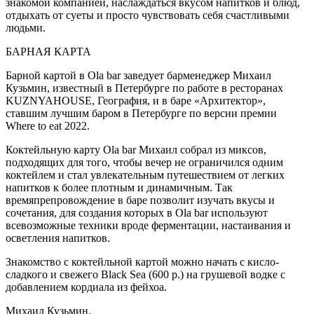
знакомой компанией, наслаждаться вкусом напитков и блюд,
отдыхать от суеты и просто чувствовать себя счастливыми
людьми.
БАРНАЯ КАРТА
Барной картой в Ola bar заведует барменеджер Михаил
Кузьмин, известный в Петербурге по работе в ресторанах
KUZNYAHOUSE, География, и в баре «Архитектор»,
ставшим лучшим баром в Петербурге по версии премии
Where to eat 2022.
Коктейльную карту Ola bar Михаил собрал из миксов,
подходящих для того, чтобы вечер не ограничился одним
коктейлем и стал увлекательным путешествием от легких
напитков к более плотным и динамичным. Так
времяпрепровождение в баре позволит изучать вкусы и
сочетания, для создания которых в Ola bar используют
всевозможные техники вроде ферментации, настаивания и
осветления напитков.
Знакомство с коктейльной картой можно начать с кисло-
сладкого и свежего Black Sea (600 р.) на грушевой водке с
добавлением кордиала из фейхоа.
Михаил Кузьмин,