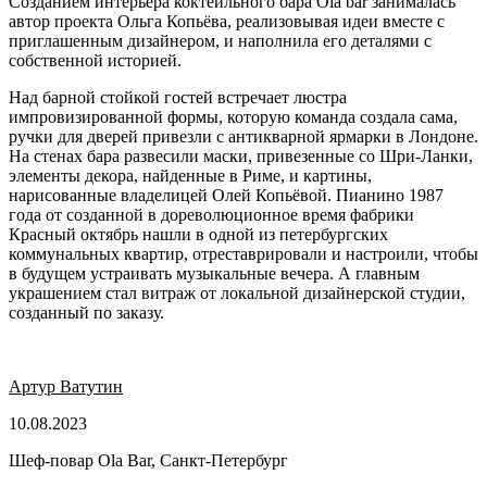
Созданием интерьера коктейльного бара Ola bar занималась
автор проекта Ольга Копьёва, реализовывая идеи вместе с
приглашенным дизайнером, и наполнила его деталями с
собственной историей.
Над барной стойкой гостей встречает люстра
импровизированной формы, которую команда создала сама,
ручки для дверей привезли с антикварной ярмарки в Лондоне.
На стенах бара развесили маски, привезенные со Шри-Ланки,
элементы декора, найденные в Риме, и картины,
нарисованные владелицей Олей Копьёвой. Пианино 1987
года от созданной в дореволюционное время фабрики
Красный октябрь нашли в одной из петербургских
коммунальных квартир, отреставрировали и настроили, чтобы
в будущем устраивать музыкальные вечера. А главным
украшением стал витраж от локальной дизайнерской студии,
созданный по заказу.
Артур Ватутин
10.08.2023
Шеф-повар Ola Bar, Санкт-Петербург