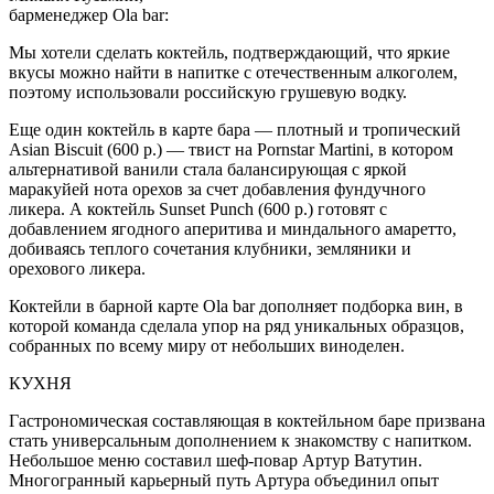
барменеджер Ola bar:
Мы хотели сделать коктейль, подтверждающий, что яркие
вкусы можно найти в напитке с отечественным алкоголем,
поэтому использовали российскую грушевую водку.
Еще один коктейль в карте бара — плотный и тропический
Asian Biscuit (600 р.) — твист на Pornstar Martini, в котором
альтернативой ванили стала балансирующая с яркой
маракуйей нота орехов за счет добавления фундучного
ликера. А коктейль Sunset Punch (600 р.) готовят с
добавлением ягодного аперитива и миндального амаретто,
добиваясь теплого сочетания клубники, земляники и
орехового ликера.
Коктейли в барной карте Ola bar дополняет подборка вин, в
которой команда сделала упор на ряд уникальных образцов,
собранных по всему миру от небольших виноделен.
КУХНЯ
Гастрономическая составляющая в коктейльном баре призвана
стать универсальным дополнением к знакомству с напитком.
Небольшое меню составил шеф-повар Артур Ватутин.
Многогранный карьерный путь Артура объединил опыт