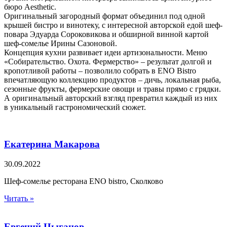
бюро Aesthetic.
Оригинальный загородный формат объединил под одной
крышей бистро и винотеку, с интересной авторской едой шеф-
повара Эдуарда Сороковикова и обширной винной картой
шеф-сомелье Ирины Сазоновой.
Концепция кухни развивает идеи артизональности. Меню
«Собирательство. Охота. Фермерство» – результат долгой и
кропотливой работы – позволило собрать в ENO Bistro
впечатляющую коллекцию продуктов – дичь, локальная рыба,
сезонные фрукты, фермерские овощи и травы прямо с грядки.
А оригинальный авторский взгляд превратил каждый из них
в уникальный гастрономический сюжет.
Екатерина Макарова
30.09.2022
Шеф-сомелье ресторана ENO bistro, Сколково
Читать »
Евгений Цыганов