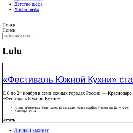
Детство шефа
Хобби шефа
Поиск
Поиск
Lulu
«Фестиваль Южной Кухни» ста
С 8 по 24 ноября в семи южных городах России — Краснодаре,
«Фестиваль Южной Кухни»
Анапа
,
Волгоград
,
Геленджик
,
Краснодар
,
Новороссийск
,
Ростов-на-Дону
,
Сочи
6 ноября, 2024
читать
Личный кабинет