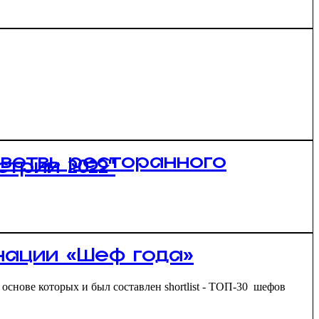
 ветвь ресторанного
трии 2022”
инации «Шеф года»
основе которых и был составлен shortlist - ТОП-30 шефов