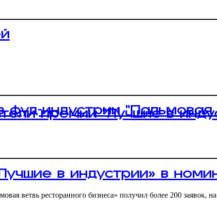
ей
 фуд-индустрии “Пальмовая
тели премии “Лучшие в индус
«Лучшие в индустрии» в ном
овая ветвь ресторанного бизнеса» получил более 200 заявок, на 