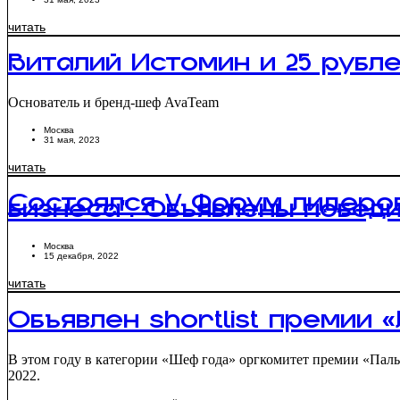
читать
Виталий Истомин и 25 рубл
Основатель и бренд-шеф AvaTeam
Москва
31 мая, 2023
читать
Состоялся V Форум лидеров
бизнеса”. Объявлены победи
Москва
15 декабря, 2022
читать
Объявлен shortlist премии 
В этом году в категории «Шеф года» оргкомитет премии «Пальм
2022.