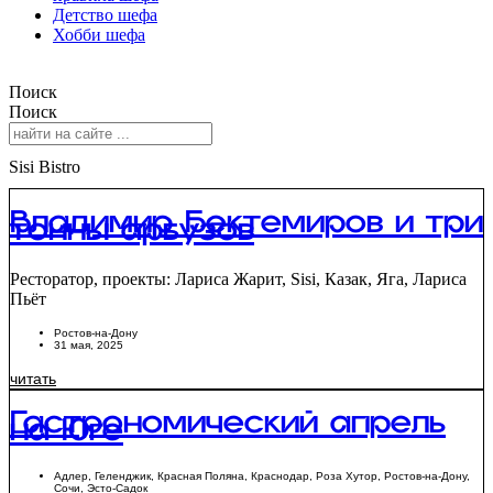
Детство шефа
Хобби шефа
Поиск
Поиск
Sisi Bistro
Владимир Бектемиров и три
тонны арбузов
Ресторатор, проекты: Лариса Жарит, Sisi, Казак, Яга, Лариса
Пьёт
Ростов-на-Дону
31 мая, 2025
читать
Гастрономический апрель
на Юге
Адлер
,
Геленджик
,
Красная Поляна
,
Краснодар
,
Роза Хутор
,
Ростов-на-Дону
,
Сочи
,
Эсто-Садок