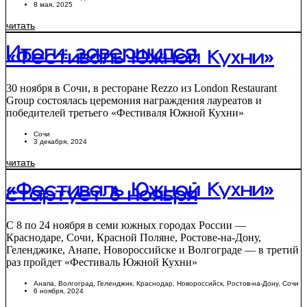
8 мая, 2025
читать
Итоги: завершился
«Фестиваль Южной Кухни»
30 ноября в Сочи, в ресторане Rezzo из London Restaurant
Group состоялась церемония награждения лауреатов и
победителей третьего «Фестиваля Южной Кухни»
Сочи
3 декабря, 2024
читать
«Фестиваль Южной Кухни»
стартует 8 ноября
С 8 по 24 ноября в семи южных городах России —
Краснодаре, Сочи, Красной Поляне, Ростове-на-Дону,
Геленджике, Анапе, Новороссийске и Волгограде — в третий
раз пройдет «Фестиваль Южной Кухни»
Анапа
,
Волгоград
,
Геленджик
,
Краснодар
,
Новороссийск
,
Ростов-на-Дону
,
Сочи
6 ноября, 2024