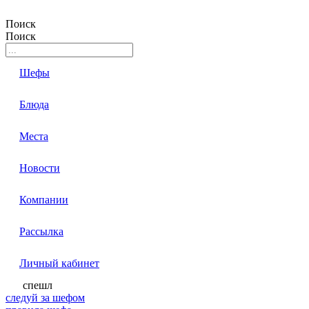
Поиск
Поиск
Шефы
Блюда
Места
Новости
Компании
Рассылка
Личный кабинет
спешл
следуй за шефом