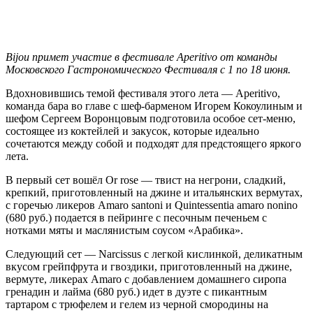
Bijou
примет участие в фестивале
Aperitivo
от команды
Московского Гастрономического Фестиваля с 1 по 18 июня.
Вдохновившись темой фестиваля этого лета — Aperitivo,
команда бара во главе с шеф-барменом Игорем Кокоулиным и
шефом Сергеем Воронцовым подготовила особое сет-меню,
состоящее из коктейлей и закусок, которые идеально
сочетаются между собой и подходят для предстоящего яркого
лета.
В первый сет вошёл Or rose — твист на негрони, сладкий,
крепкий, приготовленный на джине и итальянских вермутах,
с горечью ликеров Amaro santoni и Quintessentia amaro nonino
(680 руб.) подается в пейринге с песочным печеньем с
нотками мяты и маслянистым соусом «Арабика».
Следующий сет — Narcissus с легкой кислинкой, деликатным
вкусом грейпфрута и гвоздики, приготовленный на джине,
вермуте, ликерах Amaro с добавлением домашнего сиропа
гренадин и лайма (680 руб.) идет в дуэте с пикантным
тартаром с трюфелем и гелем из черной смородины на