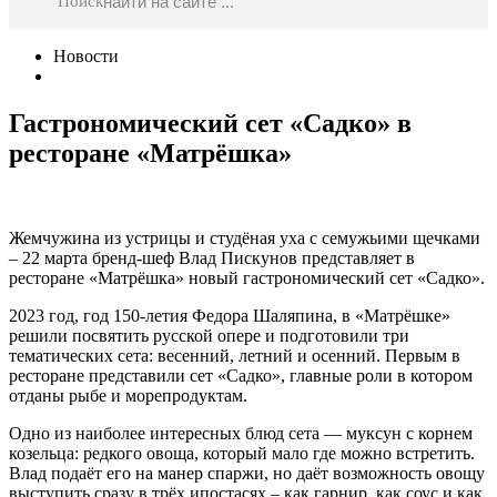
Поиск
Новости
Гастрономический сет «Садко» в
ресторане «Матрёшка»
Жемчужина из устрицы и студёная уха с семужьими щечками
– 22 марта бренд-шеф Влад Пискунов представляет в
ресторане «Матрёшка» новый гастрономический сет «Садко».
2023 год, год 150-летия Федора Шаляпина, в «Матрёшке»
решили посвятить русской опере и подготовили три
тематических сета: весенний, летний и осенний. Первым в
ресторане представили сет «Садко», главные роли в котором
отданы рыбе и морепродуктам.
Одно из наиболее интересных блюд сета — муксун с корнем
козельца: редкого овоща, который мало где можно встретить.
Влад подаёт его на манер спаржи, но даёт возможность овощу
выступить сразу в трёх ипостасях – как гарнир, как соус и как