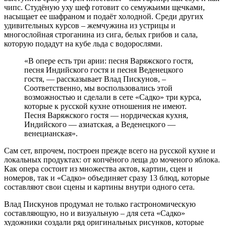
чипс. Студёную уху шеф готовит со семужьими щечками,
насыщает ее шафраном и подаёт холодной. Среди других
удивительных курсов – жемчужина из устрицы и
многослойная строганина из сига, белых грибов и сала,
которую подадут на кубе льда с водорослями.
«В опере есть три арии: песня Варяжского гостя,
песня Индийского гостя и песня Веденецкого
гостя, — рассказывает Влад Пискунов, –
Соответственно, мы воспользовались этой
возможностью и сделали в сете «Садко» три курса,
которые к русской кухне отношения не имеют.
Песня Варяжского гостя — нордическая кухня,
Индийского — азиатская, а Веденецкого —
венецианская».
Сам сет, впрочем, построен прежде всего на русской кухне и
локальных продуктах: от копчёного леща до моченого яблока.
Как опера состоит из множества актов, картин, сцен и
номеров, так и «Садко» объединяет сразу 13 блюд, которые
составляют свои сцены и картины внутри одного сета.
Влад Пискунов продумал не только гастрономическую
составляющую, но и визуальную – для сета «Садко»
художники создали ряд оригинальных рисунков, которые