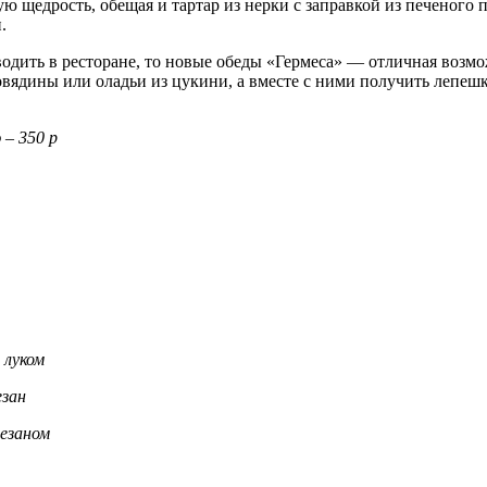
 щедрость, обещая и тартар из нерки с заправкой из печеного п
.
водить в ресторане, то новые обеды «Гермеса» — отличная возмо
вядины или оладьи из цукини, а вместе с ними получить лепешку
– 350 р
 луком
езан
мезаном