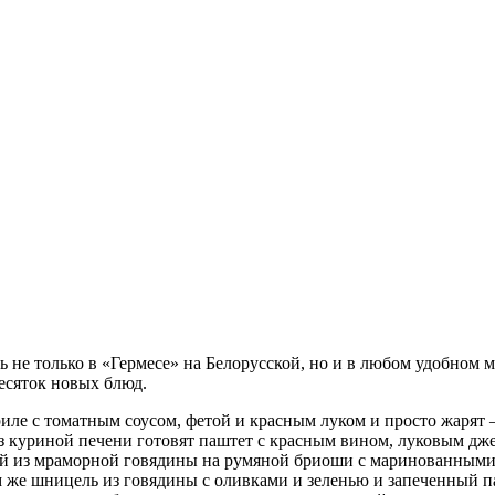
рь не только в «Гермесе» на Белорусской, но и в любом удобном м
есяток новых блюд.
риле с томатным соусом, фетой и красным луком и просто жарят 
з куриной печени готовят паштет с красным вином, луковым дже
летой из мраморной говядины на румяной бриоши с маринованным
 же шницель из говядины с оливками и зеленью и запеченный пал