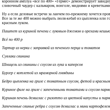
коронном амплуа «все по 400» «Гермес» демонстрирует завидную
сливочный чаудер с кальмаром, вонголе, мидиями и креветками
Ну а если деловые встречи за ланчем по-прежнему хочется про
Все за те же 400 можно выбрать люля-кебаб из цыпленка или го
красным луком.
Паштет из куриной печени с луковым джемом и орехами кешью 
Всё по 400 р
Тартар из нерки с заправкой из печеного перца и томатов
Сувлаки свинина
Шницель из свинины с соусом из лука и каперсов
Бургер с котлетой из мраморной говядины
Бедро цыпленка на гриле с томатным соусом, фетой и красным
Куриное филе на гриле с запеченными томатами и соусом парм
Куриная печень демиглас с ризотто из цветной капусты и пар
Запеченные свиные ребра с соусом демиглас и мини картофелем