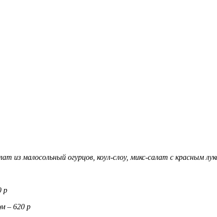
ат из малосольный огурцов, коул-слоу, микс-салат с красным лук
0 р
м – 620 р