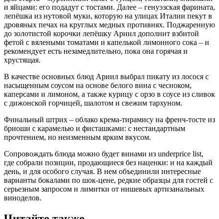
и яйцами: его подадут с тостами. Далее – генуэзская фарината,
лепёшка из нутовой муки, которую на улицах Италии пекут в
дровяных печах на круглых медных противнях. Поджаренную
до золотистой корочки лепёшку Ариил дополнит взбитой
фетой с вялеными томатами и капелькой лимонного сока – и
рекомендует есть незамедлительно, пока она горячая и
хрустящая.
В качестве основных блюд Ариил выбрал пикату из лосося с
насыщенным соусом на основе белого вина с чесноком,
каперсами и лимоном, а также курицу с орзо в соусе из сливок
с дижонской горчицей, шалотом и свежим тархуном.
Финальный штрих – облако крема-тирамису на френч-тосте из
бриоши с карамелью и фисташками: с нестандартным
прочтением, но неизменным ярким вкусом.
Сопровождать блюда можно будет винами из underprice list,
где собрали позиции, продающиеся без наценки: и на каждый
день, и для особого случая. В нем объединили интересные
варианты бокалами по шок-цене, редкие образцы для гостей с
серьезным запросом и лимитки от нишевых артизанальных
виноделов.
Читайте также