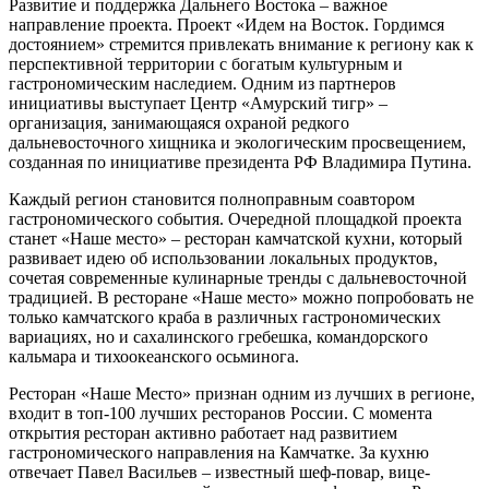
Развитие и поддержка Дальнего Востока – важное
направление проекта. Проект «Идем на Восток. Гордимся
достоянием» стремится привлекать внимание к региону как к
перспективной территории с богатым культурным и
гастрономическим наследием. Одним из партнеров
инициативы выступает Центр «Амурский тигр» –
организация, занимающаяся охраной редкого
дальневосточного хищника и экологическим просвещением,
созданная по инициативе президента РФ Владимира Путина.
Каждый регион становится полноправным соавтором
гастрономического события. Очередной площадкой проекта
станет «Наше место» – ресторан камчатской кухни, который
развивает идею об использовании локальных продуктов,
сочетая современные кулинарные тренды с дальневосточной
традицией. В ресторане «Наше место» можно попробовать не
только камчатского краба в различных гастрономических
вариациях, но и сахалинского гребешка, командорского
кальмара и тихоокеанского осьминога.
Ресторан «Наше Место» признан одним из лучших в регионе,
входит в топ-100 лучших ресторанов России. С момента
открытия ресторан активно работает над развитием
гастрономического направления на Камчатке. За кухню
отвечает Павел Васильев – известный шеф-повар, вице-